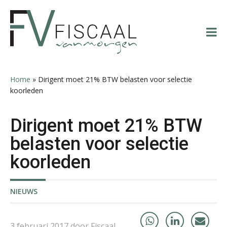
Spring
Door
Spring
Spring
naar
naar
naar
naar
de
de
de
de
hoofdnavigatie
hoofd
eerste
voettekst
Peter Kerkhof
inhoud
sidebar
Home
»
Dirigent moet 21% BTW belasten voor selectie
koorleden
Dirigent moet 21% BTW
Winfred Merkus
belasten voor selectie
koorleden
NIEUWS
John Bult
3 februari 2017 door Fiscaal