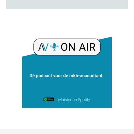
Bernard Schols
Chanien Engelbertink