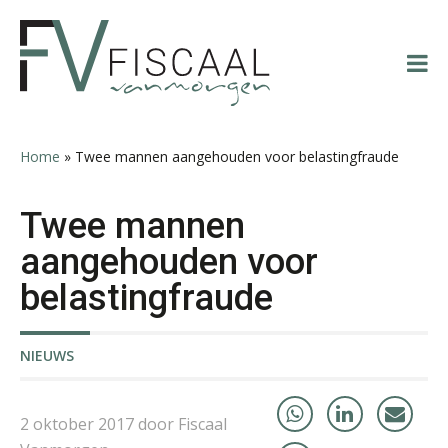
Spring
Door
Spring
Spring
naar
naar
naar
naar
de
de
de
de
Léon de Jager
hoofdnavigatie
hoofd
eerste
voettekst
inhoud
sidebar
Home
»
Twee mannen aangehouden voor belastingfraude
Twee mannen
Erik van Toledo
aangehouden voor
belastingfraude
NIEUWS
Jeroen Knol
2 oktober 2017 door Fiscaal