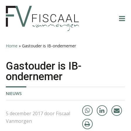
Bart Koreman
Spring
Door
Spring
Spring
naar
naar
naar
naar
de
de
de
de
hoofdnavigatie
hoofd
eerste
voettekst
inhoud
sidebar
Home
»
Gastouder is IB-ondernemer
Derwish Rosalia
Gastouder is IB-
ondernemer
NIEUWS
Almer de Beer
5 december 2017 door Fiscaal
Vanmorgen