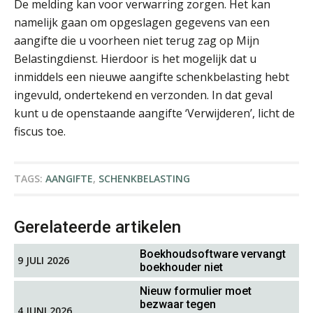
De melding kan voor verwarring zorgen. Het kan
namelijk gaan om opgeslagen gegevens van een
aangifte die u voorheen niet terug zag op Mijn
Albert Heeling
Belastingdienst. Hierdoor is het mogelijk dat u
inmiddels een nieuwe aangifte schenkbelasting hebt
ingevuld, ondertekend en verzonden. In dat geval
kunt u de openstaande aangifte ‘Verwijderen’, licht de
fiscus toe.
Chanien Engelbertink
TAGS:
AANGIFTE
,
SCHENKBELASTING
Gerelateerde artikelen
Boekhoudsoftware vervangt
9 JULI 2026
boekhouder niet
Roger van de Berg
Nieuw formulier moet
bezwaar tegen
4 JUNI 2026