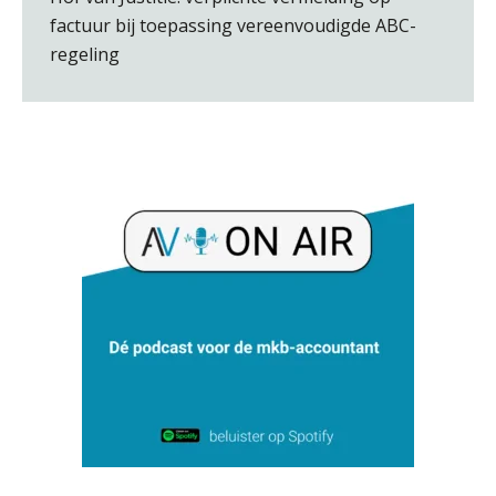
factuur bij toepassing vereenvoudigde ABC-
Jeroen Knol
regeling
Aimée van der Paardt
Martine Cranendonk