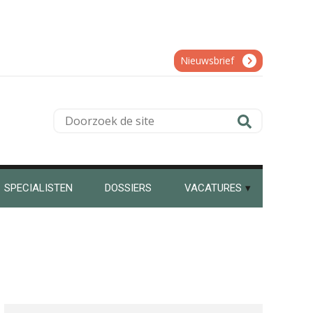
Willem Veldhuizen
Nieuwsbrief
Ognjen Soldat
Doorzoek
de
site
Kirsten Kievit
SPECIALISTEN
DOSSIERS
VACATURES
Kees Beishuizen