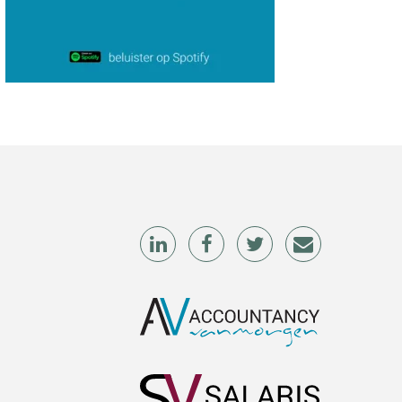
Hans Geuns
Tim van Wordragen
Audrey Brunings
Patrick Wille