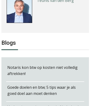
Teunis van den Berg
Kirsten Roskam
Blogs
Hanneke Kroonenberg
Notaris kon btw op kosten niet volledig
aftrekken!
Goede doelen en btw; 5 tips waar je als
Jasper van den Bergen
goed doel aan moet denken