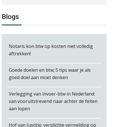
Joep Swinkels
Blogs
Joost Severs
Notaris kon btw op kosten niet volledig
aftrekken!
Goede doelen en btw; 5 tips waar je als
Léon de Jager
goed doel aan moet denken
Verlegging van invoer-btw in Nederland:
van vooruitstrevend naar achter de feiten
aan lopen
Alex Schrijver
Hof van Justitie: verplichte vermelding op