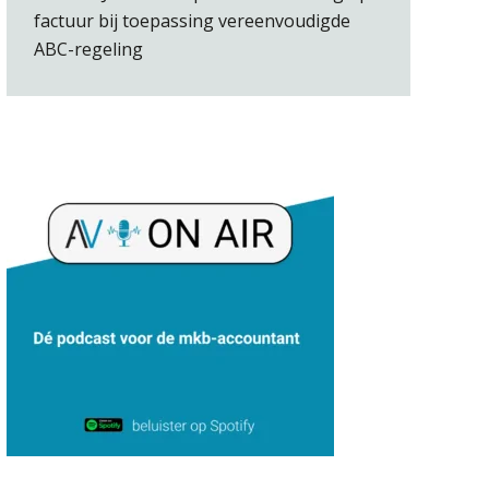
factuur bij toepassing vereenvoudigde
ABC-regeling
Bernard Schols
Ron Mulder
Ognjen Soldat