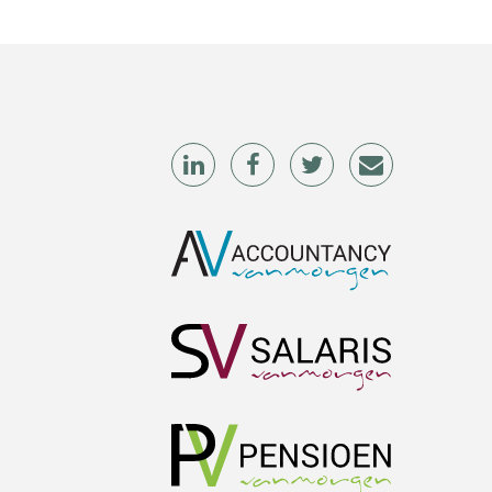
Wilbert Nieuwenhuizen
Hans Tabak
Mike Wong
Debby Kettler