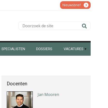
Bart Koreman
Nieuwsbrief
Doorzoek
de
Jan van Wijngaarden
site
SPECIALISTEN
DOSSIERS
VACATURES
Willem Veldhuizen
Docenten
Jan Mooren