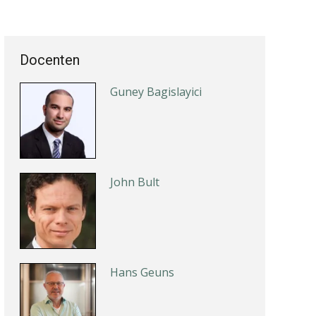
Imke Bos
Docenten
Guney Bagislayici
John Bult
Hans Geuns