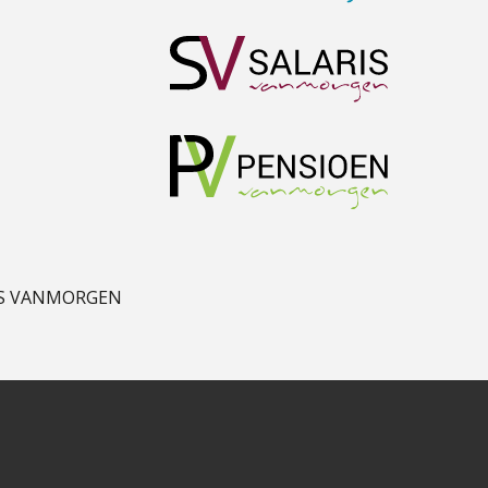
Rakesh Ghirah
Mike Wong
Alex Schrijver
S VANMORGEN
Willem Veldhuizen