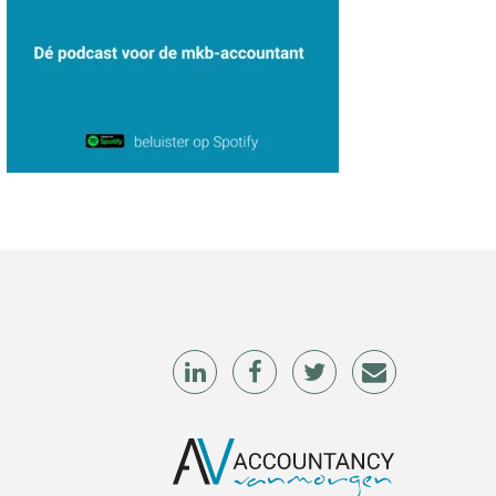
Koert van Loon
Almer de Beer
Casper Mons