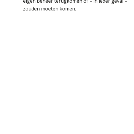
eigen beheer terugkomen of – in ieder geval –
zouden moeten komen.