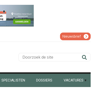
Jan Wietsma
Nieuwsbrief
Bernard Schols
Doorzoek
de
site
Rohalt Janssens
SPECIALISTEN
DOSSIERS
VACATURES