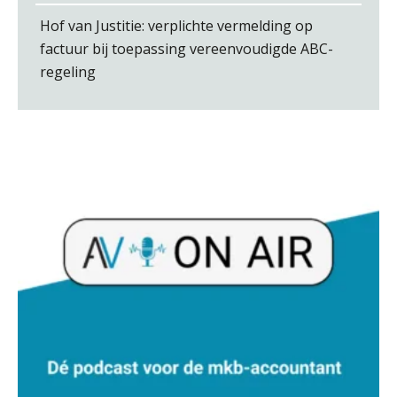
Roger van de Berg
Hof van Justitie: verplichte vermelding op
factuur bij toepassing vereenvoudigde ABC-
regeling
Bart Koreman
Debby Kettler
Jan Wietsma