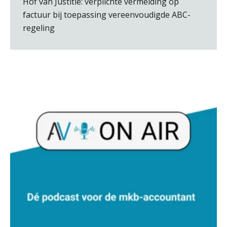
Hof van Justitie: verplichte vermelding op
factuur bij toepassing vereenvoudigde ABC-
regeling
Ron Mulder
Kirsten Roskam
Alex Schrijver