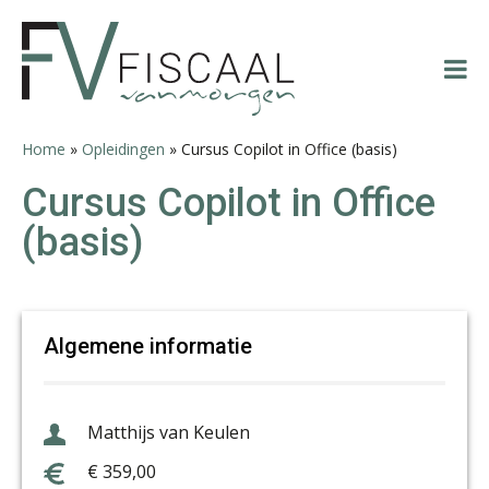
Spring
Door
Spring
Spring
naar
naar
naar
naar
de
de
de
de
hoofdnavigatie
hoofd
eerste
voettekst
inhoud
sidebar
Home
»
Opleidingen
»
Cursus Copilot in Office (basis)
Cursus Copilot in Office
(basis)
Algemene informatie
Matthijs van Keulen
€ 359,00