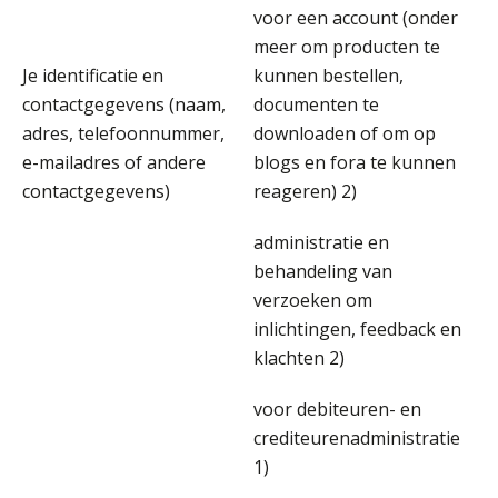
voor een account (onder
meer om producten te
Je identificatie en
kunnen bestellen,
Jurriën van der Heijden
contactgegevens (naam,
documenten te
adres, telefoonnummer,
downloaden of om op
e-mailadres of andere
blogs en fora te kunnen
contactgegevens)
reageren) 2)
administratie en
Ognjen Soldat
behandeling van
verzoeken om
inlichtingen, feedback en
klachten 2)
Imke Bos
voor debiteuren- en
crediteurenadministratie
1)