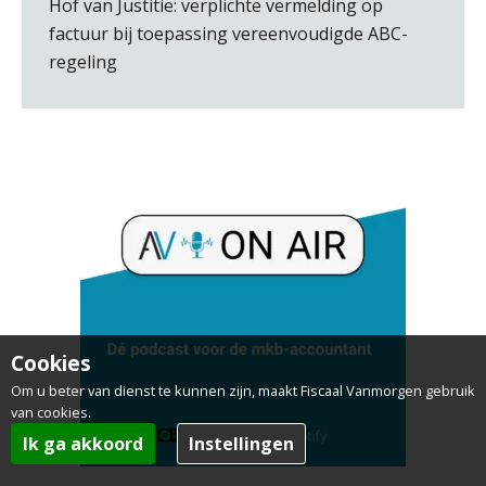
Hof van Justitie: verplichte vermelding op
factuur bij toepassing vereenvoudigde ABC-
Aimée van der Paardt
regeling
Chris Dijkstra
Erik van Toledo
Cookies
Om u beter van dienst te kunnen zijn, maakt Fiscaal Vanmorgen gebruik
van cookies.
Ik ga akkoord
Instellingen