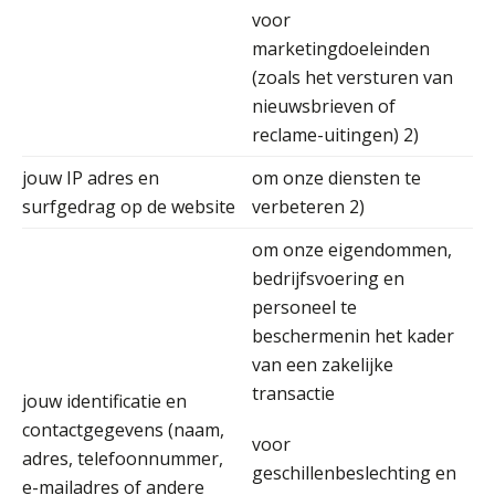
voor
marketingdoeleinden
Koert van Loon
(zoals het versturen van
nieuwsbrieven of
reclame-uitingen) 2)
jouw IP adres en
om onze diensten te
surfgedrag op de website
verbeteren 2)
Hans Tabak
om onze eigendommen,
bedrijfsvoering en
personeel te
beschermenin het kader
van een zakelijke
Aimée van der Paardt
transactie
jouw identificatie en
contactgegevens (naam,
voor
adres, telefoonnummer,
geschillenbeslechting en
e-mailadres of andere