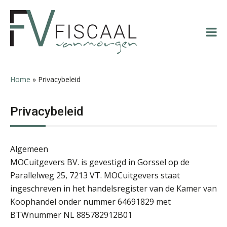
Spring
Door
Spring
Spring
naar
naar
naar
naar
de
de
de
de
hoofdnavigatie
hoofd
eerste
voettekst
inhoud
sidebar
Home
»
Privacybeleid
Privacybeleid
Algemeen
MOCuitgevers BV. is gevestigd in Gorssel op de
Parallelweg 25, 7213 VT. MOCuitgevers staat
ingeschreven in het handelsregister van de Kamer van
Koophandel onder nummer 64691829 met
BTWnummer NL 885782912B01