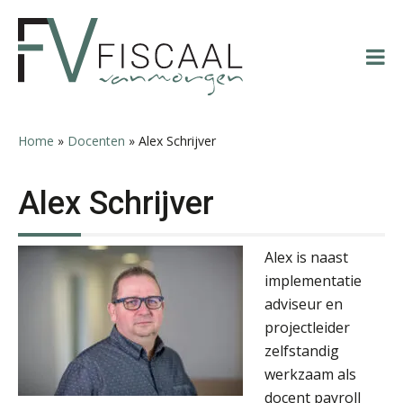
Spring
Door
Spring
Spring
Albert Heeling
naar
naar
naar
naar
de
de
de
de
hoofdnavigatie
hoofd
eerste
voettekst
inhoud
sidebar
Home
»
Docenten
»
Alex Schrijver
Jasper van den Bergen
Alex Schrijver
Alex is naast
implementatie
adviseur en
Michiel Pouwels
projectleider
zelfstandig
werkzaam als
docent payroll