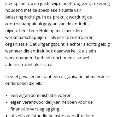
steekproef op de juiste wijze heeft opgezet, rekening
houdend met de specifieke situatie van
Ron Mulder
belastingplichtige. In de praktijk wordt bij de
controleaanpak uitgegaan van de entiteit –
bijvoorbeeld een Holding met meerdere
werkmaatschappijen – als één te controleren
organisatie. Dat uitgangspunt is echter slechts geldig
wanneer die entiteit ook daadwerkelijk als één
Joost Severs
samenhangend geheel functioneert, zowel
administratief als fiscaal.
In veel gevallen bestaat een organisatie uit meerdere
onderdelen die elk:
een eigen administratie voeren,
Kirsten Kievit
eigen verantwoordelijken hebben voor de
financiële verslaglegging,
of zelfs zelfstandig belastingaangifte doen