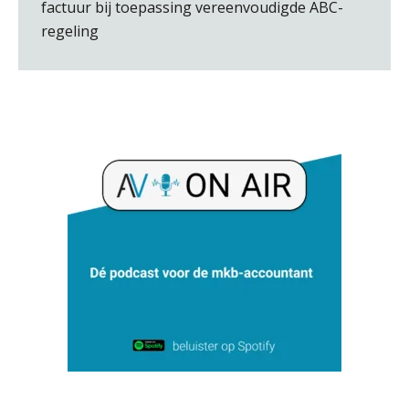
factuur bij toepassing vereenvoudigde ABC-
Joep Swinkels
regeling
Willem Veldhuizen
Aimée van der Paardt