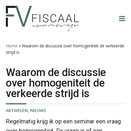
Spring
Door
Spring
Spring
naar
naar
naar
naar
de
de
de
de
hoofdnavigatie
hoofd
eerste
voettekst
inhoud
sidebar
Teunis van den Berg
Home
»
Waarom de discussie over homogeniteit de verkeerde
strijd is
Waarom de discussie
over homogeniteit de
Ewoud de Ruiter
verkeerde strijd is
ARTIKELEN
,
NIEUWS
Regelmatig krijg ik op een seminar een vraag
Michiel Pouwels
over homogeniteit. De vraag is of een