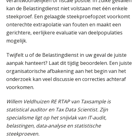
verantwoordelijken of fiscale positie. In zulke gevallen
kan de Belastingdienst niet volstaan met één enkele
steekproef. Een gelaagde steekproefopzet voorkomt
Jasper van den Bergen
onterechte extrapolatie van fouten en maakt een
gerichtere, eerlijkere evaluatie van deelpopulaties
mogelijk.
Twijfelt u of de Belastingdienst in uw geval de juiste
aanpak hanteert? Laat dit tijdig beoordelen. Een juiste
Hans Geuns
organisatorische afbakening aan het begin van het
onderzoek kan veel discussie en correcties achteraf
voorkomen.
Willem Veldhuizen RE RTAP van Taxsample is
statistical auditor en Tax Data Scientist. Zijn
Bram Lemmens
specialisme ligt op het snijvlak van IT-audit,
belastingen, data-analyse en statistische
steekproeven.