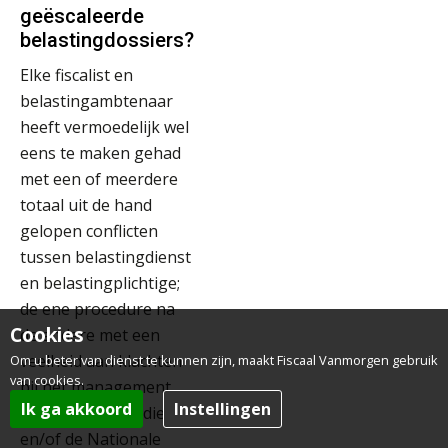
geëscaleerde
belastingdossiers?
Elke fiscalist en
belastingambtenaar
heeft vermoedelijk wel
eens te maken gehad
met een of meerdere
totaal uit de hand
gelopen conflicten
tussen belastingdienst
en belastingplichtige;
de ene procedure na
Cookies
de andere met een
veelheid aan klachten
Om u beter van dienst te kunnen zijn, maakt Fiscaal Vanmorgen gebruik
van cookies.
bij het management
Ik ga akkoord
Instellingen
van de belastingdienst
en/of de Nationale