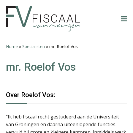
Spring
Door
Spring
Spring
naar
naar
naar
naar
de
de
de
de
hoofdnavigatie
hoofd
eerste
voettekst
inhoud
sidebar
Home
»
Specialisten
»
mr. Roelof Vos
mr. Roelof Vos
Over Roelof Vos:
“Ik heb fiscaal recht gestudeerd aan de Universiteit
van Groningen en daarna uiteenlopende functies
vervuld bij grote en kleinere kantoren. Inmiddels werk