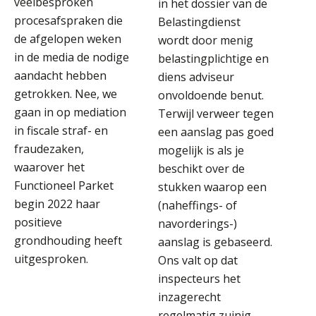
veelbesproken
in het dossier van de
procesafspraken die
Belastingdienst
de afgelopen weken
wordt door menig
in de media de nodige
belastingplichtige en
aandacht hebben
diens adviseur
getrokken. Nee, we
onvoldoende benut.
gaan in op mediation
Terwijl verweer tegen
in fiscale straf- en
een aanslag pas goed
fraudezaken,
mogelijk is als je
waarover het
beschikt over de
Functioneel Parket
stukken waarop een
begin 2022 haar
(naheffings- of
positieve
navorderings-)
grondhouding heeft
aanslag is gebaseerd.
uitgesproken.
Ons valt op dat
inspecteurs het
inzagerecht
regelmatig zuinig