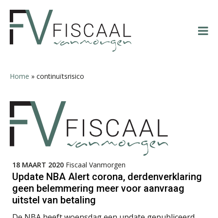
Spring
Door
Spring
Spring
naar
naar
naar
naar
Erik van Toledo
de
de
de
de
hoofdnavigatie
hoofd
eerste
voettekst
inhoud
sidebar
Home
»
continuïtsrisico
Tom Berkhout
Bob de Koning
18 MAART 2020
Fiscaal Vanmorgen
Update NBA Alert corona, derdenverklaring
geen belemmering meer voor aanvraag
uitstel van betaling
De NBA heeft woensdag een update gepubliceerd