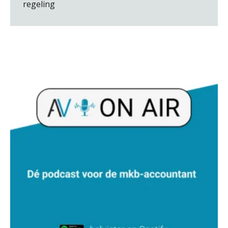
regeling
Daan van Antwerpen
Joost Diks
Martine Cranendonk