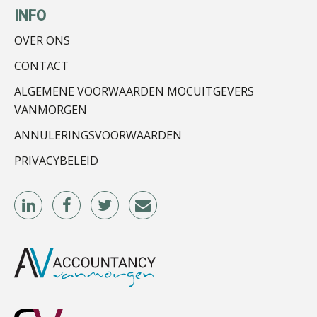
Guney Bagislayici
INFO
OVER ONS
CONTACT
ALGEMENE VOORWAARDEN MOCUITGEVERS
René van der Paardt
VANMORGEN
ANNULERINGSVOORWAARDEN
PRIVACYBELEID
John Bult
Tom Berkhout