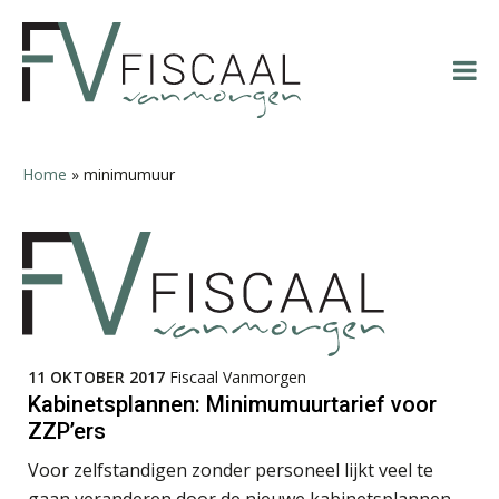
Spring
Door
Spring
Spring
naar
naar
naar
naar
de
de
de
de
hoofdnavigatie
hoofd
eerste
voettekst
Rob van Oosterhout
inhoud
sidebar
Home
»
minimumuur
Léon de Jager
11 OKTOBER 2017
Fiscaal Vanmorgen
Kabinetsplannen: Minimumuurtarief voor
Joost Severs
ZZP’ers
Voor zelfstandigen zonder personeel lijkt veel te
gaan veranderen door de nieuwe kabinetsplannen