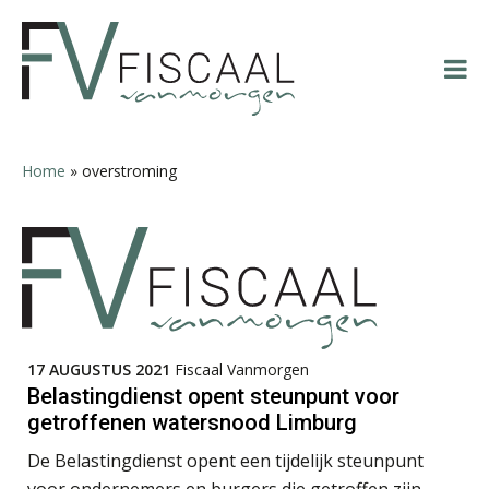
Chanien Engelbertink
Spring
Door
Spring
Spring
naar
naar
naar
naar
de
de
de
de
hoofdnavigatie
hoofd
eerste
voettekst
inhoud
sidebar
Joost Diks
Home
»
overstroming
Joost Severs
17 AUGUSTUS 2021
Fiscaal Vanmorgen
Belastingdienst opent steunpunt voor
getroffenen watersnood Limburg
John Bult
De Belastingdienst opent een tijdelijk steunpunt
voor ondernemers en burgers die getroffen zijn