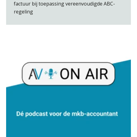
factuur bij toepassing vereenvoudigde ABC-
regeling
Herman van Kesteren
Hans Geuns
Marja van den Oetelaar