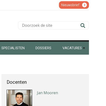
Bart Koreman
Nieuwsbrief
Doorzoek
de
Jan van Wijngaarden
site
SPECIALISTEN
DOSSIERS
VACATURES
Willem Veldhuizen
Docenten
Jan Mooren