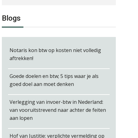
Joep Swinkels
Blogs
Joost Severs
Notaris kon btw op kosten niet volledig
aftrekken!
Goede doelen en btw; 5 tips waar je als
Léon de Jager
goed doel aan moet denken
Verlegging van invoer-btw in Nederland:
van vooruitstrevend naar achter de feiten
aan lopen
Alex Schrijver
Hof van Justitie: verplichte vermelding op