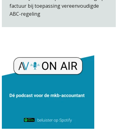
factuur bij toepassing vereenvoudigde
ABC-regeling
Bernard Schols
Ron Mulder
Ognjen Soldat