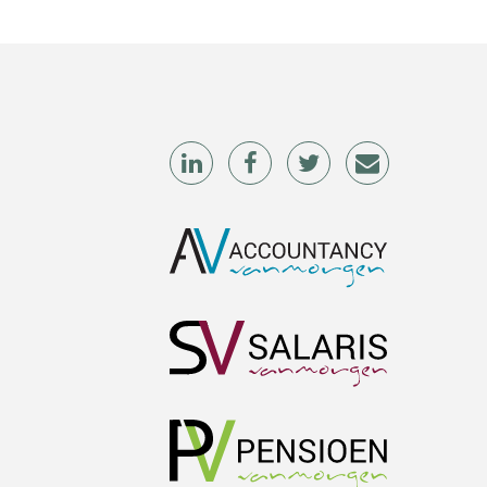
Wilbert Nieuwenhuizen
Hans Tabak
Mike Wong
Debby Kettler