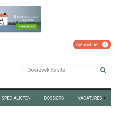
Bob de Koning
Nieuwsbrief
Doorzoek
de
Chris Dijkstra
site
SPECIALISTEN
DOSSIERS
VACATURES
Ron Mulder