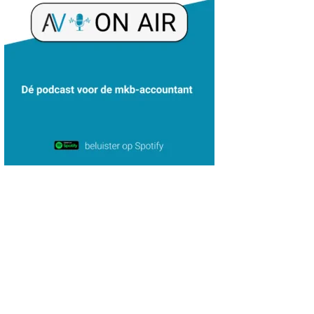
Rakesh Ghirah
Hans Tabak
Martine Cranendonk