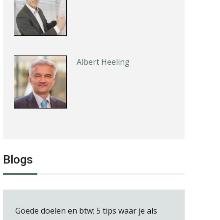
Albert Heeling
Teunis van den Berg
Blogs
Derwish Rosalia
Goede doelen en btw; 5 tips waar je als