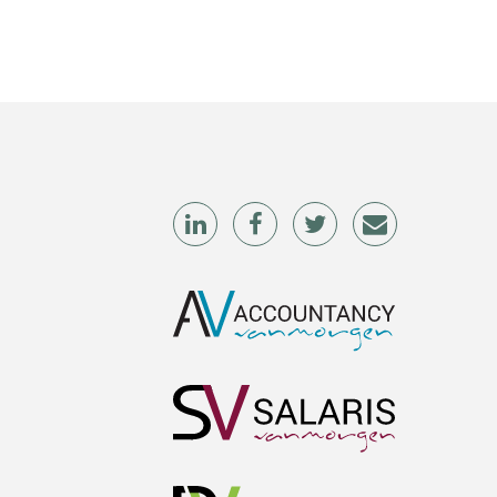
Kirsten Roskam
Joost Diks
Jan van Wijngaarden