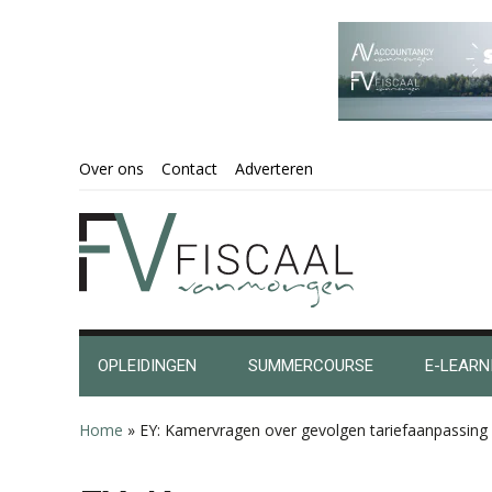
Spring
Door
Spring
Spring
Over ons
Contact
Adverteren
naar
naar
naar
naar
de
de
de
de
hoofdnavigatie
hoofd
eerste
voettekst
inhoud
sidebar
OPLEIDINGEN
SUMMERCOURSE
E-LEARN
Home
»
EY: Kamervragen over gevolgen tariefaanpassing 