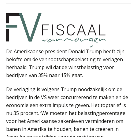
Erik van Toledo
De Amerikaanse president Donald Trump heeft zijn
belofte om de vennootschapsbelasting te verlagen
Bob de Koning
herhaald. Trump wil dat de winstbelasting voor
bedrijven van 35% naar 15% gaat.
De verlaging is volgens Trump noodzakelijk om de
bedrijven in de VS weer concurrerend te maken en de
economie een extra impuls te geven. Het toptarief is
nu 35 procent. ‘We moeten het belastingpercentage
Léon de Jager
voor het Amerikaanse zakenleven verminderen om
banen in Amerika te houden, banen te creëren in
Amerika en te strijden voor de rechten van