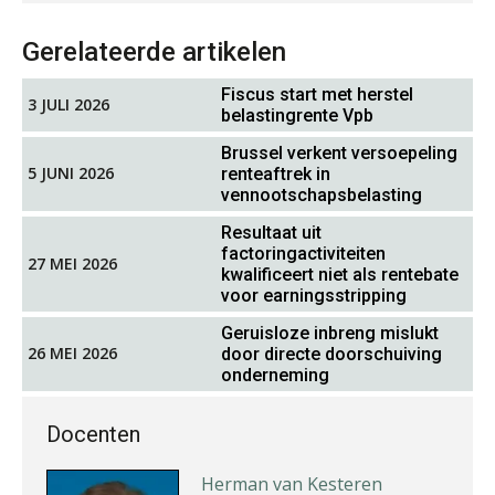
Gerelateerde artikelen
Fiscus start met herstel
3 JULI 2026
belastingrente Vpb
Jasper van den Bergen
Brussel verkent versoepeling
5 JUNI 2026
renteaftrek in
vennootschapsbelasting
Resultaat uit
factoringactiviteiten
27 MEI 2026
kwalificeert niet als rentebate
voor earningsstripping
Hans Geuns
Geruisloze inbreng mislukt
26 MEI 2026
door directe doorschuiving
onderneming
Docenten
Herman van Kesteren