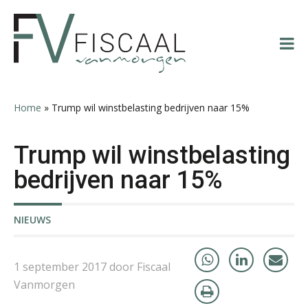
Spring
Door
Spring
Spring
Teunis van den Berg
naar
naar
naar
naar
de
de
de
de
hoofdnavigatie
hoofd
eerste
voettekst
inhoud
sidebar
Home
»
Trump wil winstbelasting bedrijven naar 15%
Heleen Elbert
Trump wil winstbelasting
bedrijven naar 15%
NIEUWS
Marja van den Oetelaar
1 september 2017 door Fiscaal
Vanmorgen