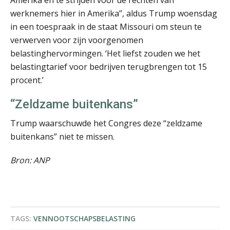
werknemers hier in Amerika’’, aldus Trump woensdag
in een toespraak in de staat Missouri om steun te
verwerven voor zijn voorgenomen
John Bult
belastinghervormingen. ‘Het liefst zouden we het
belastingtarief voor bedrijven terugbrengen tot 15
procent.’
“Zeldzame buitenkans”
Trump waarschuwde het Congres deze “zeldzame
Patrick Wille
buitenkans” niet te missen.
Bron: ANP
Jurriën van der Heijden
TAGS:
VENNOOTSCHAPSBELASTING