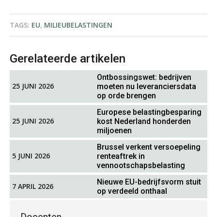
Jan Wietsma
TAGS:
EU
,
MILIEUBELASTINGEN
Gerelateerde artikelen
Ontbossingswet: bedrijven
Winfred Merkus
25 JUNI 2026
moeten nu leveranciersdata
op orde brengen
Europese belastingbesparing
25 JUNI 2026
kost Nederland honderden
miljoenen
Brussel verkent versoepeling
5 JUNI 2026
renteaftrek in
Marja van den Oetelaar
vennootschapsbelasting
Nieuwe EU-bedrijfsvorm stuit
7 APRIL 2026
op verdeeld onthaal
Docenten