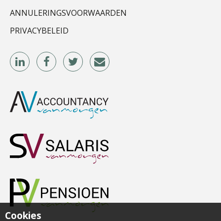
ANNULERINGSVOORWAARDEN
PRIVACYBELEID
Wilbert Nieuwenhuizen
Michiel Pouwels
Cookies
Ognjen Soldat