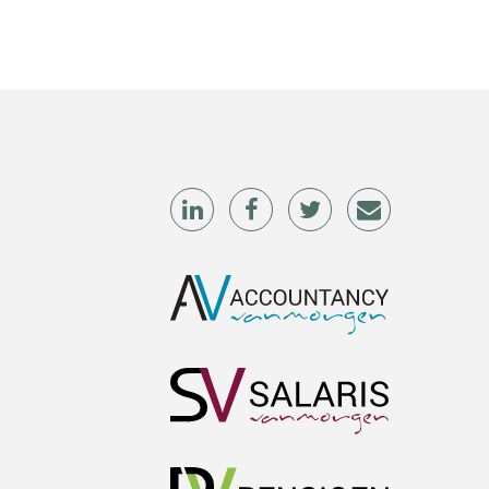
Barry Willemsen
Koert van Loon
Martijn Paping