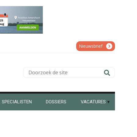
Olga Jansen
Nieuwsbrief
Doorzoek
de
Jasper van den Bergen
site
SPECIALISTEN
DOSSIERS
VACATURES
Michiel Pouwels