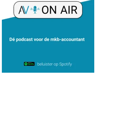
Martin de Graaf
Arnaud Booij
Patrick Wille