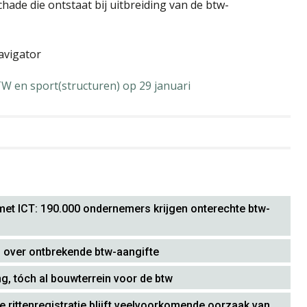
hade die ontstaat bij uitbreiding van de btw-
avigator
W en sport(structuren) op 29 januari
 met ICT: 190.000 ondernemers krijgen onterechte btw-
s over ontbrekende btw-aangifte
 tóch al bouwterrein voor de btw
e rittenregistratie blijft veelvoorkomende oorzaak van