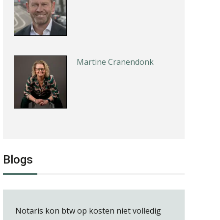
Martine Cranendonk
Joost Severs
Blogs
Winfred Merkus
Notaris kon btw op kosten niet volledig