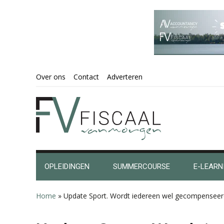
Spring
Door
Spring
Spring
Over ons
Contact
Adverteren
naar
naar
naar
naar
de
de
de
de
hoofdnavigatie
hoofd
eerste
voettekst
inhoud
sidebar
OPLEIDINGEN
SUMMERCOURSE
E-LEARN
Home
»
Update Sport. Wordt iedereen wel gecompenseer