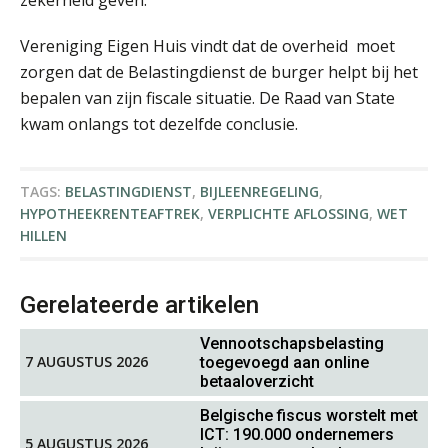
Vereniging Eigen Huis vindt dat de overheid moet
zorgen dat de Belastingdienst de burger helpt bij het
Matthijs van Keulen
bepalen van zijn fiscale situatie. De Raad van State
kwam onlangs tot dezelfde conclusie.
TAGS:
BELASTINGDIENST
,
BIJLEENREGELING
,
HYPOTHEEKRENTEAFTREK
,
VERPLICHTE AFLOSSING
,
WET
Ognjen Soldat
HILLEN
Gerelateerde artikelen
Vennootschapsbelasting
7 AUGUSTUS 2026
toegevoegd aan online
betaaloverzicht
Bernard Schols
Belgische fiscus worstelt met
ICT: 190.000 ondernemers
5 AUGUSTUS 2026