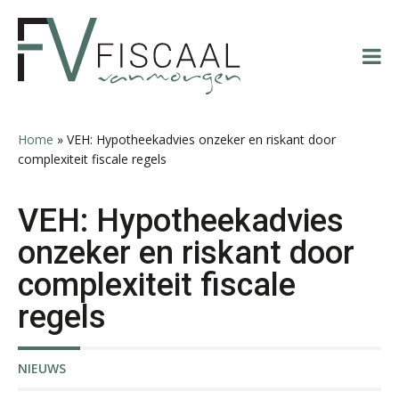
Spring
Door
Spring
Spring
naar
naar
naar
naar
de
de
de
de
hoofdnavigatie
hoofd
eerste
voettekst
Bob de Koning
inhoud
sidebar
Home
»
VEH: Hypotheekadvies onzeker en riskant door
complexiteit fiscale regels
VEH: Hypotheekadvies
Wilbert Nieuwenhuizen
onzeker en riskant door
complexiteit fiscale
regels
NIEUWS
Jeroen Knol