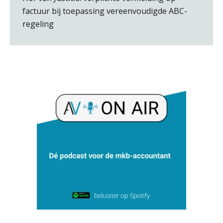
factuur bij toepassing vereenvoudigde ABC-
Pieter Kok
regeling
Rohalt Janssens
Audrey Brunings