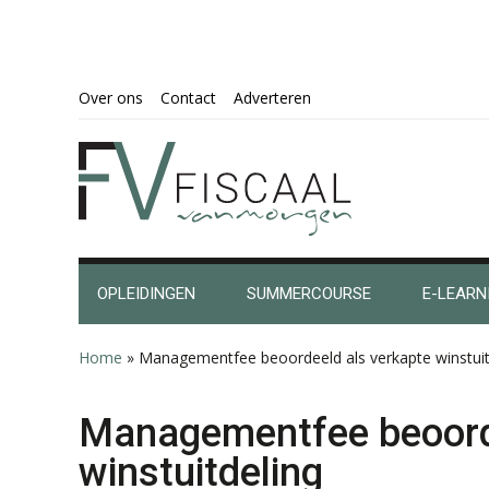
Spring
Door
Spring
Spring
Over ons
Contact
Adverteren
naar
naar
naar
naar
de
de
de
de
hoofdnavigatie
hoofd
eerste
voettekst
inhoud
sidebar
OPLEIDINGEN
SUMMERCOURSE
E-LEARN
Home
»
Managementfee beoordeeld als verkapte winstuit
Managementfee beoorde
winstuitdeling