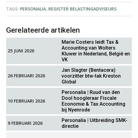
Herman van Kesteren
TAGS:
PERSONALIA
,
REGISTER BELASTINGADVISEURS
Gerelateerde artikelen
Marie Costers leidt Tax &
Accounting van Wolters
25 JUNI 2026
Kluwer in Nederland, België en
Imke Bos
VK
Jan Slagter (Bentacera)
26 FEBRUARI 2026
voorzitter btw-tak Kreston
Global
Personalia | Ruud van den
Dool hoogleraar Fiscale
10 FEBRUARI 2026
Economie & Tax Accounting
Matthijs van Keulen
bij Nyenrode
Personalia | Uitbreiding SMK-
9 FEBRUARI 2026
directie