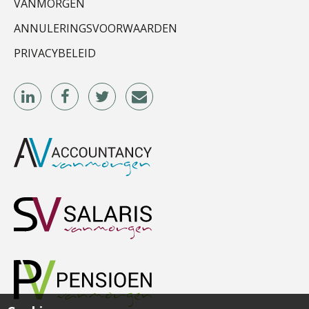
VANMORGEN
ANNULERINGSVOORWAARDEN
PRIVACYBELEID
Jurriën van der Heijden
Winfred Merkus
Bram Lemmens