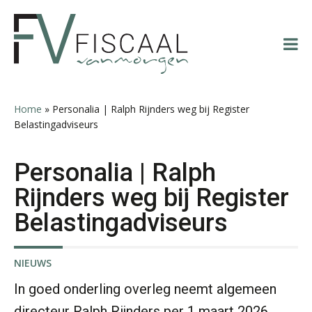
Spring
Door
Spring
Spring
naar
naar
naar
naar
de
de
de
de
hoofdnavigatie
hoofd
eerste
voettekst
Kirsten Roskam
inhoud
sidebar
Home
»
Personalia | Ralph Rijnders weg bij Register
Belastingadviseurs
Personalia | Ralph
Rakesh Ghirah
Rijnders weg bij Register
Belastingadviseurs
NIEUWS
Chanien Engelbertink
In goed onderling overleg neemt algemeen
directeur Ralph Rijnders per 1 maart 2026