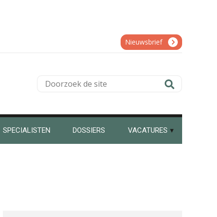
Bram Lemmens
Nieuwsbrief
Doorzoek
de
Jurriën van der Heijden
site
SPECIALISTEN
DOSSIERS
VACATURES
Almer de Beer