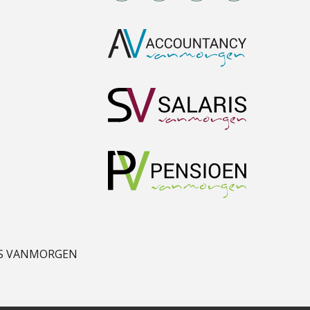
Mike Wong
Willem Veldhuizen
S VANMORGEN
Martine Cranendonk