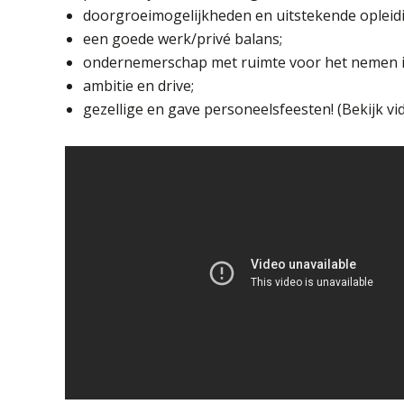
doorgroeimogelijkheden en uitstekende opleid
een goede werk/privé balans;
ondernemerschap met ruimte voor het nemen ini
ambitie en drive;
gezellige en gave personeelsfeesten! (Bekijk vi