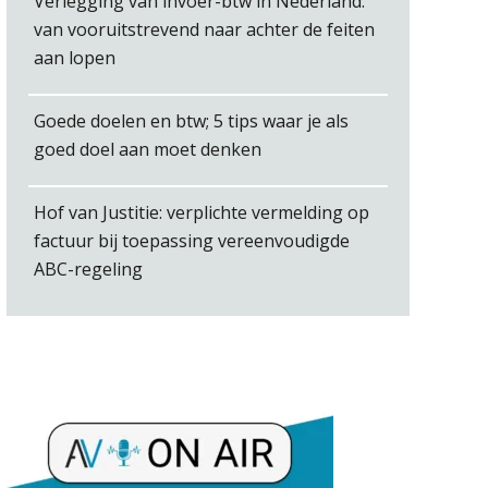
Verlegging van invoer-btw in Nederland:
van vooruitstrevend naar achter de feiten
aan lopen
Winfred Merkus
Goede doelen en btw; 5 tips waar je als
goed doel aan moet denken
Hof van Justitie: verplichte vermelding op
factuur bij toepassing vereenvoudigde
ABC-regeling
Ron Mulder
Marja van den Oetelaar