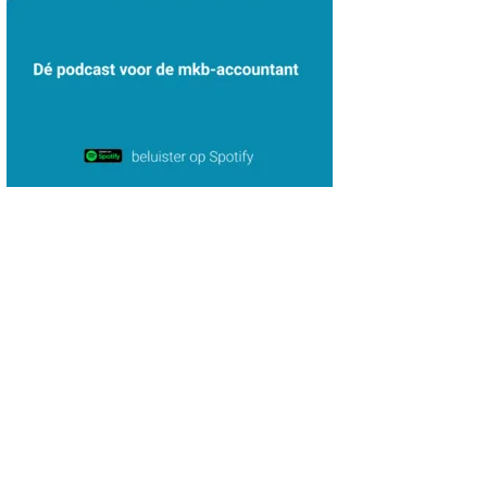
Jan van Wijngaarden
Imke Bos
Patrick Wille