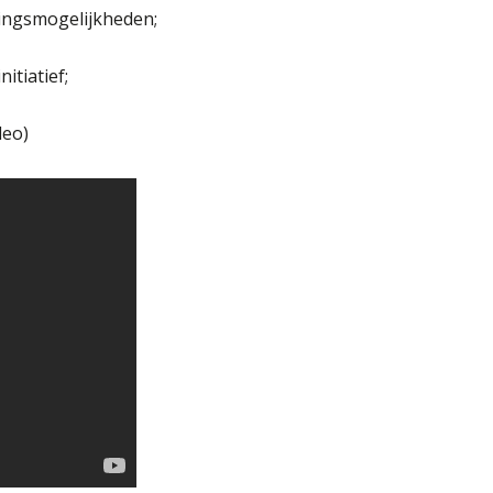
ingsmogelijkheden;
tiatief;
deo)