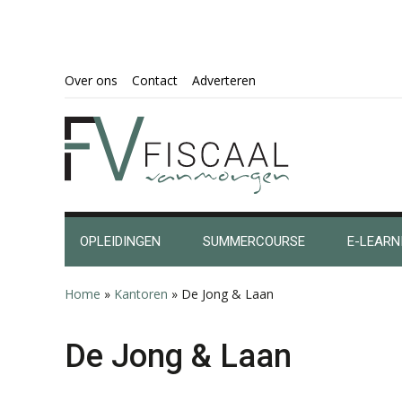
Spring
Door
Spring
Spring
Over ons
Contact
Adverteren
naar
naar
naar
naar
de
de
de
de
hoofdnavigatie
hoofd
eerste
voettekst
inhoud
sidebar
OPLEIDINGEN
SUMMERCOURSE
E-LEARN
Home
»
Kantoren
»
De Jong & Laan
De Jong & Laan