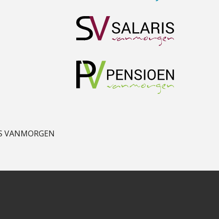
Patrick Wille
Joost Diks
Jan Mooren
S VANMORGEN
Chris Dijkstra