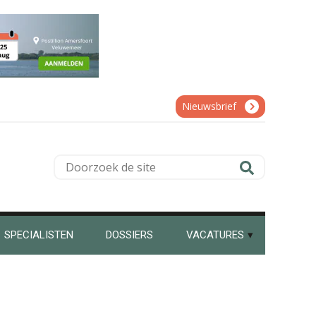
Willem Veldhuizen
Nieuwsbrief
Ognjen Soldat
Doorzoek
de
site
Kirsten Kievit
SPECIALISTEN
DOSSIERS
VACATURES