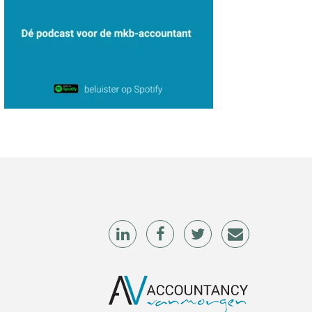
Hans Geuns
Tim van Wordragen
Audrey Brunings