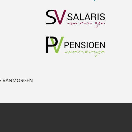
Teunis van den Berg
Joost Diks
Almer de Beer
S VANMORGEN
Ewoud de Ruiter