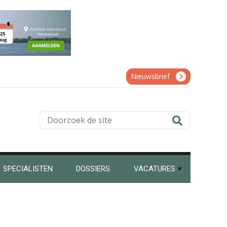
Derwish Rosalia
Martin de Graaf
Nieuwsbrief
Doorzoek
de
Jeroen Knol
site
SPECIALISTEN
DOSSIERS
VACATURES
Koert van Loon