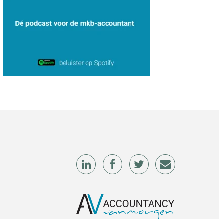
Martine Cranendonk
Winfred Merkus
Audrey Brunings