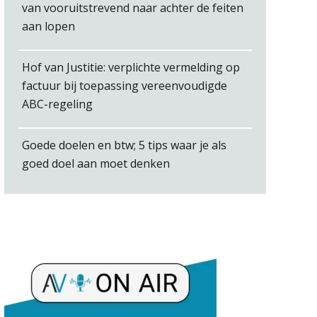
Marja van den Oetelaar
van vooruitstrevend naar achter de feiten
aan lopen
Hof van Justitie: verplichte vermelding op
factuur bij toepassing vereenvoudigde
Heleen Elbert
ABC-regeling
Goede doelen en btw; 5 tips waar je als
goed doel aan moet denken
Bob de Koning
Casper Mons