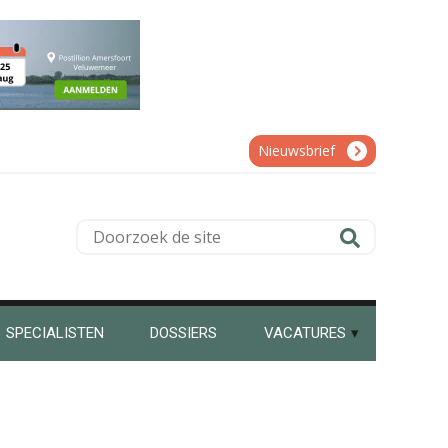
Matthijs van Keulen
Nieuwsbrief
Kirsten Roskam
Doorzoek
de
site
Martijn Bedaux
SPECIALISTEN
DOSSIERS
VACATURES