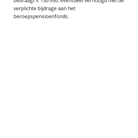
bedraagt € 130.950, eventueel verhoogd met de
verplichte bijdrage aan het
beroepspensioenfonds.