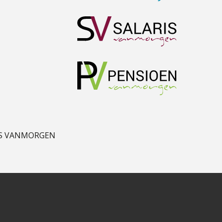
Hanneke Kroonenberg
Mike Wong
Ludo Mennes
S VANMORGEN
Winfred Merkus