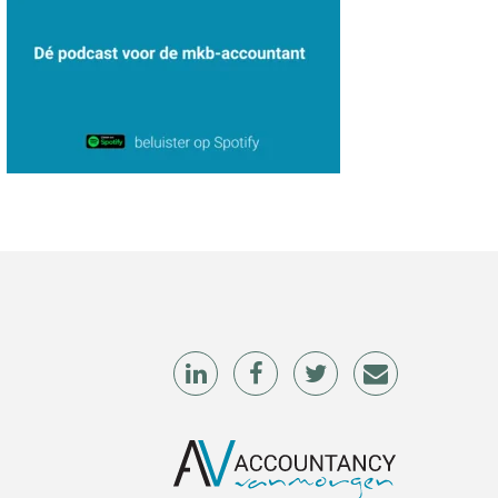
Rohalt Janssens
Kirsten Kievit
Albert Heeling