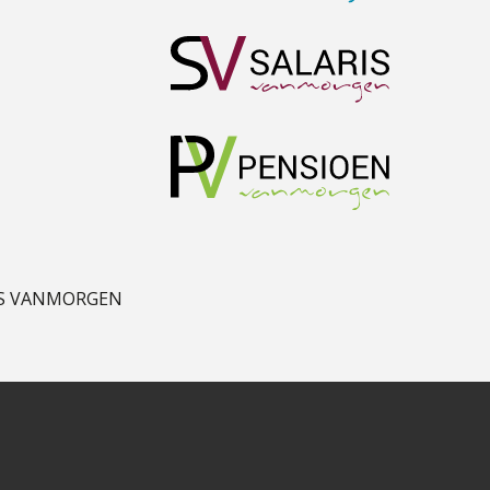
John Bult
Ognjen Soldat
Chanien Engelbertink
S VANMORGEN
Martin de Graaf