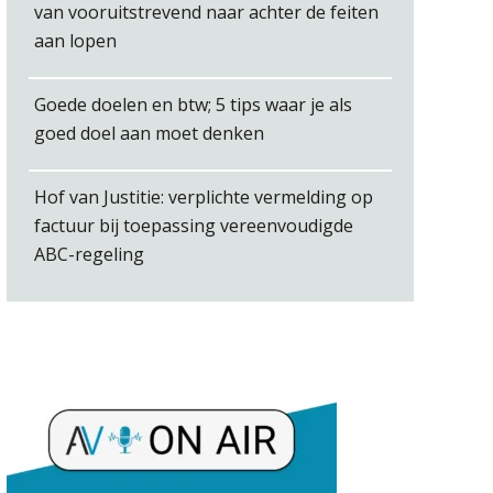
Jan Mooren
van vooruitstrevend naar achter de feiten
aan lopen
Goede doelen en btw; 5 tips waar je als
goed doel aan moet denken
Koert van Loon
Hof van Justitie: verplichte vermelding op
factuur bij toepassing vereenvoudigde
ABC-regeling
Audrey Brunings
Rakesh Ghirah