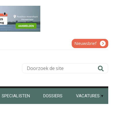
Rob van Oosterhout
Erik van Toledo
Nieuwsbrief
Doorzoek
de
Pieter Kok
site
SPECIALISTEN
DOSSIERS
VACATURES
Almer de Beer