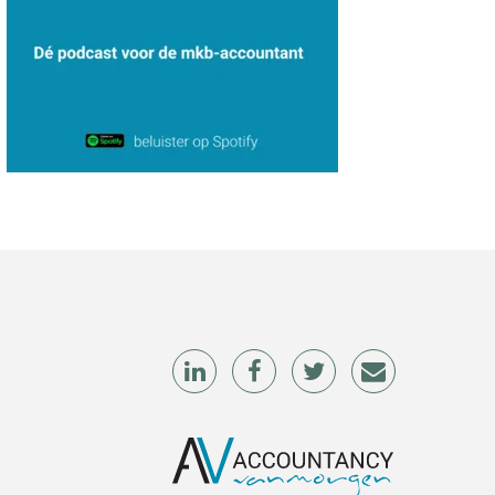
Alex Schrijver
Jurriën van der Heijden
Teunis van den Berg