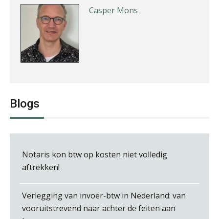
Casper Mons
Kirsten Roskam
Blogs
Debby Kettler
Notaris kon btw op kosten niet volledig
aftrekken!
Verlegging van invoer-btw in Nederland: van
vooruitstrevend naar achter de feiten aan
Teunis van den Berg