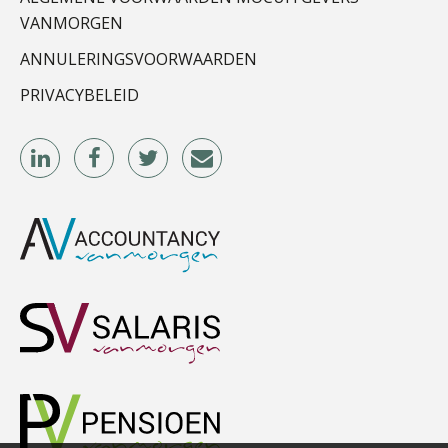
Kirsten Kievit
VANMORGEN
ANNULERINGSVOORWAARDEN
PRIVACYBELEID
Herman van Kesteren
Mike Wong
John Bult