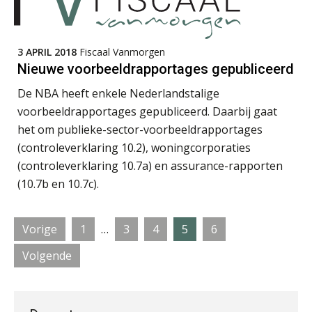
Kees Beishuizen
3 APRIL 2018
Fiscaal Vanmorgen
Nieuwe voorbeeldrapportages gepubliceerd
De NBA heeft enkele Nederlandstalige
voorbeeldrapportages gepubliceerd. Daarbij gaat
het om publieke-sector-voorbeeldrapportages
Wilbert Nieuwenhuizen
(controleverklaring 10.2), woningcorporaties
(controleverklaring 10.7a) en assurance-rapporten
(10.7b en 10.7c).
Interim
Pagina
Pagina
Pagina
Pagina
Pagina
Vorige
1
…
3
4
5
6
Jan Mooren
pagina's
Volgende
zijn
weggelaten