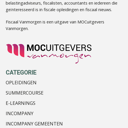
belastingadviseurs, fiscalisten, accountants en iedereen die
geïnteresseerd is in fiscale opleidingen en fiscaal nieuws.
Marja van den Oetelaar
Fiscaal Vanmorgen is een uitgave van MOCuitgevers
Vanmorgen.
Pieter Kok
CATEGORIE
OPLEIDINGEN
SUMMERCOURSE
Aimée van der Paardt
E-LEARNINGS
INCOMPANY
INCOMPANY GEMEENTEN