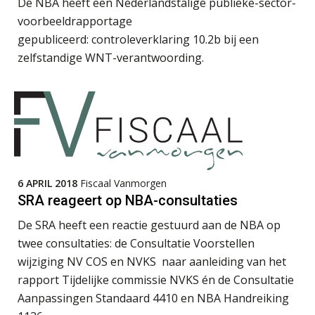
De NBA heeft een Nederlandstalige publieke-sector-
voorbeeldrapportage
gepubliceerd: controleverklaring 10.2b bij een
zelfstandige WNT-verantwoording.
Martine Cranendonk
6 APRIL 2018
Fiscaal Vanmorgen
Almer de Beer
SRA reageert op NBA-consultaties
De SRA heeft een reactie gestuurd aan de NBA op
twee consultaties: de Consultatie Voorstellen
wijziging NV COS en NVKS naar aanleiding van het
rapport Tijdelijke commissie NVKS én de Consultatie
Imke Bos
Aanpassingen Standaard 4410 en NBA Handreiking