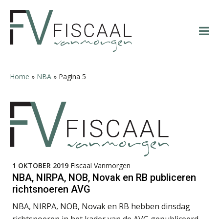
Spring
Door
Spring
Spring
Tim van Wordragen
naar
naar
naar
naar
de
de
de
de
hoofdnavigatie
hoofd
eerste
voettekst
inhoud
sidebar
Martin de Graaf
Home
»
NBA
»
Pagina 5
Bob van Leeuwen
1 OKTOBER 2019
Fiscaal Vanmorgen
NBA, NIRPA, NOB, Novak en RB publiceren
richtsnoeren AVG
NBA, NIRPA, NOB, Novak en RB hebben dinsdag
Audrey Brunings
richtsnoeren in het kader van de AVG gepubliceerd.