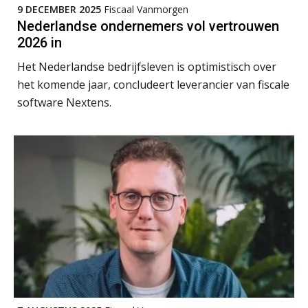
9 DECEMBER 2025
Fiscaal Vanmorgen
René van der Paardt
Nederlandse ondernemers vol vertrouwen
2026 in
Het Nederlandse bedrijfsleven is optimistisch over
het komende jaar, concludeert leverancier van fiscale
software Nextens.
Jeroen Knol
Mike Wong