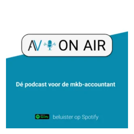
Teunis van den Berg
Joost Severs
Marja van den Oetelaar
Hanneke Kroonenberg