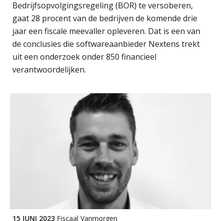
Bedrijfsopvolgingsregeling (BOR) te versoberen,
Roger van de Berg
gaat 28 procent van de bedrijven de komende drie
jaar een fiscale meevaller opleveren. Dat is een van
de conclusies die softwareaanbieder Nextens trekt
uit een onderzoek onder 850 financieel
verantwoordelijken.
Ognjen Soldat
Daan van Antwerpen
15 JUNI 2023
Fiscaal Vanmorgen