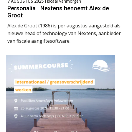
Michiel Pouwels
7 AUGUSTUS 2025
Fiscaal Vanmorgen
Personalia | Nextens benoemt Alex de
Groot
Alex de Groot (1986) is per augustus aangesteld als
nieuwe head of technology van Nextens, aanbieder
van fiscale aangiftesoftware.
Bob van Leeuwen
Hans Tabak
Patrick Wille