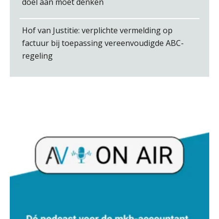
doel aan moet denken
Hof van Justitie: verplichte vermelding op
factuur bij toepassing vereenvoudigde ABC-
Pieter Kok
regeling
Jasper van den Bergen
Jurriën van der Heijden