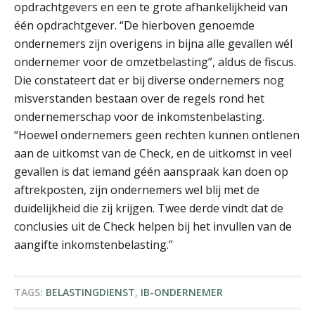
opdrachtgevers en een te grote afhankelijkheid van
één opdrachtgever. “De hierboven genoemde
ondernemers zijn overigens in bijna alle gevallen wél
ondernemer voor de omzetbelasting”, aldus de fiscus.
Jan Wietsma
Die constateert dat er bij diverse ondernemers nog
misverstanden bestaan over de regels rond het
ondernemerschap voor de inkomstenbelasting.
“Hoewel ondernemers geen rechten kunnen ontlenen
aan de uitkomst van de Check, en de uitkomst in veel
gevallen is dat iemand géén aanspraak kan doen op
Koert van Loon
aftrekposten, zijn ondernemers wel blij met de
duidelijkheid die zij krijgen. Twee derde vindt dat de
conclusies uit de Check helpen bij het invullen van de
aangifte inkomstenbelasting.”
Bob de Koning
TAGS:
BELASTINGDIENST
,
IB-ONDERNEMER