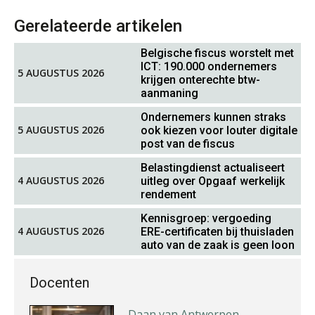
Gerelateerde artikelen
Belgische fiscus worstelt met
ICT: 190.000 ondernemers
5 AUGUSTUS 2026
krijgen onterechte btw-
Chris Dijkstra
aanmaning
Ondernemers kunnen straks
5 AUGUSTUS 2026
ook kiezen voor louter digitale
post van de fiscus
Belastingdienst actualiseert
4 AUGUSTUS 2026
uitleg over Opgaaf werkelijk
rendement
Ron Mulder
Kennisgroep: vergoeding
4 AUGUSTUS 2026
ERE-certificaten bij thuisladen
auto van de zaak is geen loon
Docenten
Daan van Antwerpen