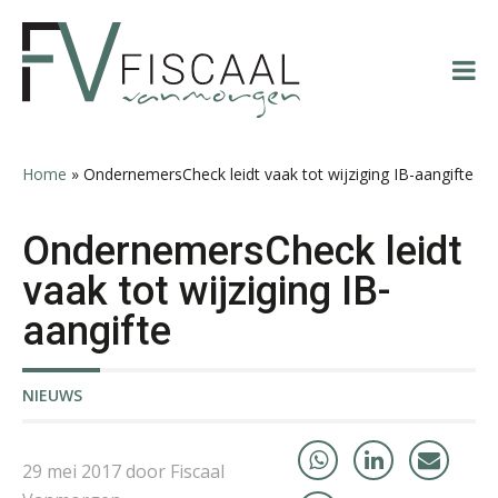
Spring
Door
Spring
Spring
naar
naar
naar
naar
de
de
de
de
hoofdnavigatie
hoofd
eerste
voettekst
inhoud
sidebar
Home
»
OndernemersCheck leidt vaak tot wijziging IB-aangifte
Jurriën van der Heijden
OndernemersCheck leidt
vaak tot wijziging IB-
aangifte
Mike Wong
NIEUWS
29 mei 2017 door Fiscaal