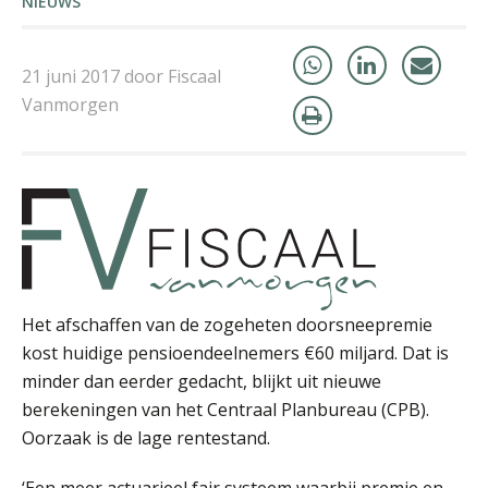
NIEUWS
Audrey Brunings
21 juni 2017 door Fiscaal
Vanmorgen
Chanien Engelbertink
Het afschaffen van de zogeheten doorsneepremie
kost huidige pensioendeelnemers €60 miljard. Dat is
minder dan eerder gedacht, blijkt uit nieuwe
Almer de Beer
berekeningen van het Centraal Planbureau (CPB).
Oorzaak is de lage rentestand.
‘Een meer actuarieel fair systeem waarbij premie en