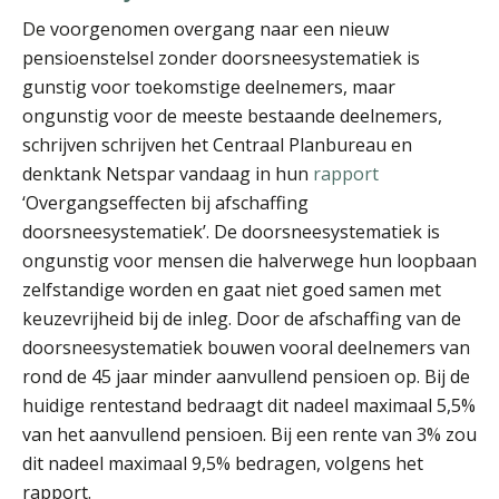
De voorgenomen overgang naar een nieuw
pensioenstelsel zonder doorsneesystematiek is
gunstig voor toekomstige deelnemers, maar
ongunstig voor de meeste bestaande deelnemers,
Kees Beishuizen
schrijven schrijven het Centraal Planbureau en
denktank Netspar vandaag in hun
rapport
‘Overgangseffecten bij afschaffing
doorsneesystematiek’. De doorsneesystematiek is
ongunstig voor mensen die halverwege hun loopbaan
zelfstandige worden en gaat niet goed samen met
Willem Veldhuizen
keuzevrijheid bij de inleg. Door de afschaffing van de
doorsneesystematiek bouwen vooral deelnemers van
rond de 45 jaar minder aanvullend pensioen op. Bij de
huidige rentestand bedraagt dit nadeel maximaal 5,5%
van het aanvullend pensioen. Bij een rente van 3% zou
dit nadeel maximaal 9,5% bedragen, volgens het
Michiel Pouwels
rapport.