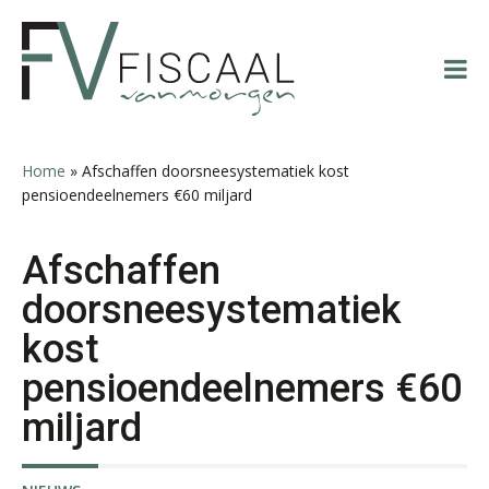
Spring
Door
Spring
Spring
Pieter Kok
naar
naar
naar
naar
de
de
de
de
hoofdnavigatie
hoofd
eerste
voettekst
inhoud
sidebar
Home
»
Afschaffen doorsneesystematiek kost
pensioendeelnemers €60 miljard
Ron Mulder
Afschaffen
doorsneesystematiek
kost
Joost Severs
pensioendeelnemers €60
miljard