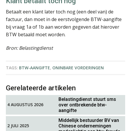
Klant betaalt toch nog
Betaalt een klant later toch nog (een deel van) de
Bernard Schols
factuur, dan moet in de eerstvolgende BTW-aangifte
bij vraag 1a of 1b aan worden gegeven dat hierover
BTW betaald moet worden.
Bron: Belastingdienst
Bram Lemmens
TAGS:
BTW-AANGIFTE
,
ONINBARE VORDERINGEN
Gerelateerde artikelen
Belastingdienst stuurt sms
4 AUGUSTUS 2026
over ontbrekende btw-
Léon de Jager
aangifte
Middellijk bestuurder BV van
2 JULI 2025
Chinese ondernemingen