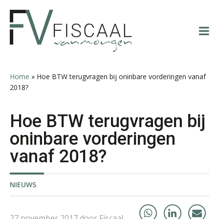
Spring
Door
Spring
Spring
naar
naar
naar
naar
de
de
de
de
hoofdnavigatie
hoofd
eerste
voettekst
Casper Mons
inhoud
sidebar
Home
»
Hoe BTW terugvragen bij oninbare vorderingen vanaf
2018?
Hoe BTW terugvragen bij
oninbare vorderingen
Derwish Rosalia
vanaf 2018?
NIEUWS
Kirsten Roskam
27 november 2017 door Fiscaal