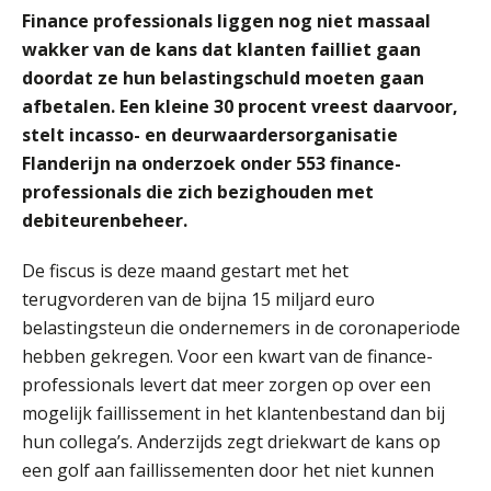
Finance professionals liggen nog niet massaal
wakker van de kans dat klanten failliet gaan
doordat ze hun belastingschuld moeten gaan
Marja van den Oetelaar
afbetalen. Een kleine 30 procent vreest daarvoor,
stelt incasso- en deurwaardersorganisatie
Flanderijn na onderzoek onder 553 finance-
professionals die zich bezighouden met
debiteurenbeheer.
De fiscus is deze maand gestart met het
Erik van Toledo
terugvorderen van de bijna 15 miljard euro
belastingsteun die ondernemers in de coronaperiode
hebben gekregen. Voor een kwart van de finance-
professionals levert dat meer zorgen op over een
mogelijk faillissement in het klantenbestand dan bij
hun collega’s. Anderzijds zegt driekwart de kans op
Bob de Koning
een golf aan faillissementen door het niet kunnen