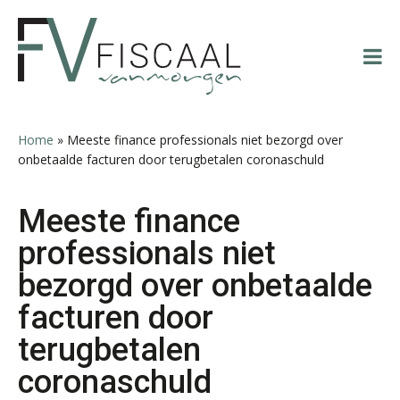
Spring
Door
Spring
Spring
Derwish Rosalia
naar
naar
naar
naar
de
de
de
de
hoofdnavigatie
hoofd
eerste
voettekst
inhoud
sidebar
Home
»
Meeste finance professionals niet bezorgd over
onbetaalde facturen door terugbetalen coronaschuld
Rohalt Janssens
Meeste finance
professionals niet
bezorgd over onbetaalde
Wilbert Nieuwenhuizen
facturen door
terugbetalen
coronaschuld