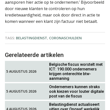
aansporen hier actie op te ondernemen.’ Bijvoorbeeld
door nieuwe klanten te controleren op hun
kredietwaardigheid, maar ook door direct in actie te
komen wanneer een klant zijn factuur niet betaalt.
Jurriën van der Heijden
TAGS:
BELASTINGDIENST
,
CORONASCHULDEN
Gerelateerde artikelen
Belgische fiscus worstelt met
ICT: 190.000 ondernemers
5 AUGUSTUS 2026
krijgen onterechte btw-
Jasper van den Bergen
aanmaning
Ondernemers kunnen straks
5 AUGUSTUS 2026
ook kiezen voor louter digitale
post van de fiscus
Belastingdienst actualiseert
4 AUGUSTUS 2026
uitleg over Opgaaf werkelijk