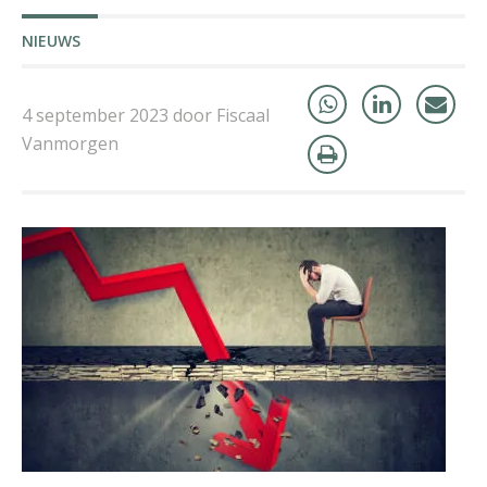
NIEUWS
Koert van Loon
4 september 2023 door Fiscaal
Vanmorgen
Teunis van den Berg
Heleen Elbert