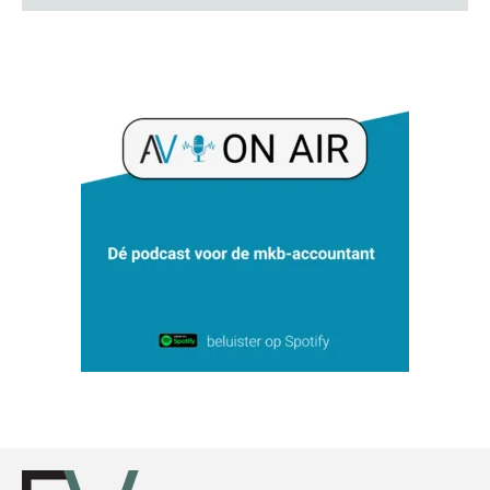
Chris Dijkstra
Hans Tabak
Ognjen Soldat