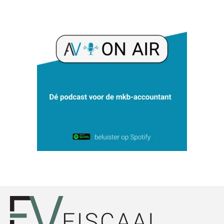
Michiel Pouwels
Guney Bagislayici
Bob van Leeuwen