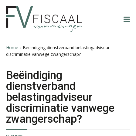
Spring
Door
Spring
Spring
naar
naar
naar
naar
de
de
de
de
hoofdnavigatie
hoofd
eerste
voettekst
Jasper van den Bergen
inhoud
sidebar
Home
»
Beëindiging dienstverband belastingadviseur
discriminatie vanwege zwangerschap?
Beëindiging
dienstverband
Winfred Merkus
belastingadviseur
discriminatie vanwege
zwangerschap?
Hanneke Kroonenberg