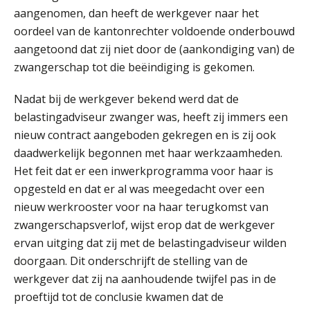
aangenomen, dan heeft de werkgever naar het
oordeel van de kantonrechter voldoende onderbouwd
Mike Wong
aangetoond dat zij niet door de (aankondiging van) de
zwangerschap tot die beëindiging is gekomen.
Nadat bij de werkgever bekend werd dat de
belastingadviseur zwanger was, heeft zij immers een
nieuw contract aangeboden gekregen en is zij ook
Imke Bos
daadwerkelijk begonnen met haar werkzaamheden.
Het feit dat er een inwerkprogramma voor haar is
opgesteld en dat er al was meegedacht over een
nieuw werkrooster voor na haar terugkomst van
zwangerschapsverlof, wijst erop dat de werkgever
ervan uitging dat zij met de belastingadviseur wilden
Koert van Loon
doorgaan. Dit onderschrijft de stelling van de
werkgever dat zij na aanhoudende twijfel pas in de
proeftijd tot de conclusie kwamen dat de