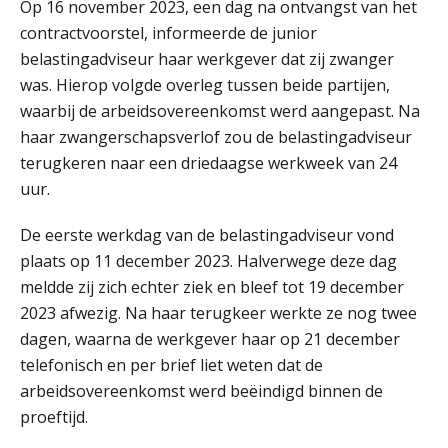
Op 16 november 2023, een dag na ontvangst van het
contractvoorstel, informeerde de junior
Barry Willemsen
belastingadviseur haar werkgever dat zij zwanger
was. Hierop volgde overleg tussen beide partijen,
waarbij de arbeidsovereenkomst werd aangepast. Na
haar zwangerschapsverlof zou de belastingadviseur
terugkeren naar een driedaagse werkweek van 24
uur.
Hans Geuns
De eerste werkdag van de belastingadviseur vond
plaats op 11 december 2023. Halverwege deze dag
meldde zij zich echter ziek en bleef tot 19 december
2023 afwezig. Na haar terugkeer werkte ze nog twee
dagen, waarna de werkgever haar op 21 december
telefonisch en per brief liet weten dat de
Aimée van der Paardt
arbeidsovereenkomst werd beëindigd binnen de
proeftijd.