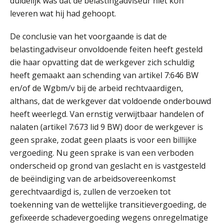
duidelijk was dat de belastingadviseur niet kon
leveren wat hij had gehoopt.
De conclusie van het voorgaande is dat de
belastingadviseur onvoldoende feiten heeft gesteld
Rob van Oosterhout
die haar opvatting dat de werkgever zich schuldig
heeft gemaakt aan schending van artikel 7:646 BW
en/of de Wgbm/v bij de arbeid rechtvaardigen,
althans, dat de werkgever dat voldoende onderbouwd
heeft weerlegd. Van ernstig verwijtbaar handelen of
nalaten (artikel 7:673 lid 9 BW) door de werkgever is
Martin de Graaf
geen sprake, zodat geen plaats is voor een billijke
vergoeding. Nu geen sprake is van een verboden
onderscheid op grond van geslacht en is vastgesteld
de beëindiging van de arbeidsovereenkomst
gerechtvaardigd is, zullen de verzoeken tot
toekenning van de wettelijke transitievergoeding, de
Ludo Mennes
gefixeerde schadevergoeding wegens onregelmatige