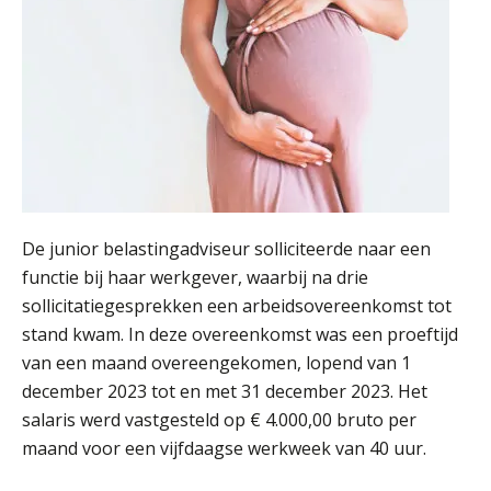
René van der Paardt
Léon de Jager
De junior belastingadviseur solliciteerde naar een
functie bij haar werkgever, waarbij na drie
sollicitatiegesprekken een arbeidsovereenkomst tot
stand kwam. In deze overeenkomst was een proeftijd
van een maand overeengekomen, lopend van 1
Ognjen Soldat
december 2023 tot en met 31 december 2023. Het
salaris werd vastgesteld op € 4.000,00 bruto per
maand voor een vijfdaagse werkweek van 40 uur.