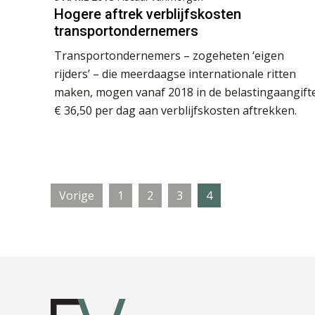
Hogere aftrek verblijfskosten
transportondernemers
Transportondernemers – zogeheten ‘eigen
rijders’ – die meerdaagse internationale ritten
maken, mogen vanaf 2018 in de belastingaangift
€ 36,50 per dag aan verblijfskosten aftrekken.
Pagina
Pagina
Pagina
Pagina
Vorige
1
2
3
4