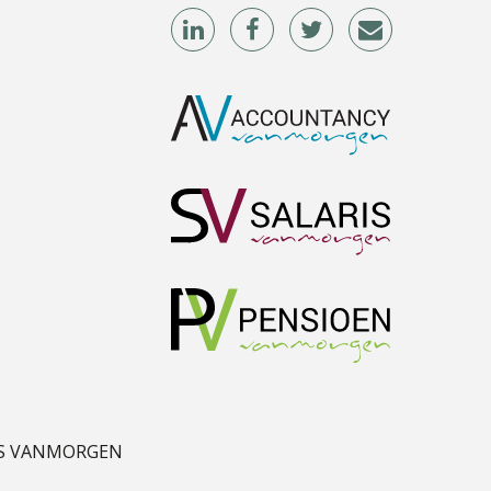
Winfred Merkus
Kees Beishuizen
Almer de Beer
S VANMORGEN
Bram Lemmens