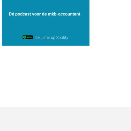
Willem Veldhuizen
Peter Kerkhof
Arnaud Booij