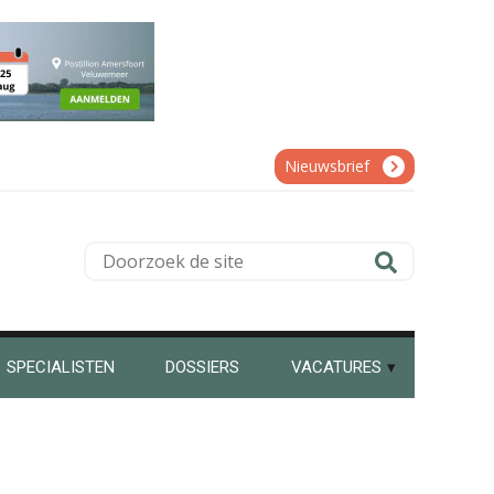
Marja van den Oetelaar
Nieuwsbrief
Guney Bagislayici
Doorzoek
de
site
Chanien Engelbertink
SPECIALISTEN
DOSSIERS
VACATURES