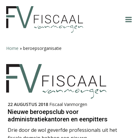
Spring
Door
Spring
Spring
naar
naar
naar
naar
de
de
de
de
hoofdnavigatie
hoofd
eerste
voettekst
inhoud
sidebar
Jan Wietsma
Home
»
beroepsorganisatie
Bernard Schols
22 AUGUSTUS 2018
Fiscaal Vanmorgen
Nieuwe beroepsclub voor
administratiekantoren en eenpitters
Rohalt Janssens
Drie door de wol geverfde professionals uit het
fiscale domein hebben een nieuwe