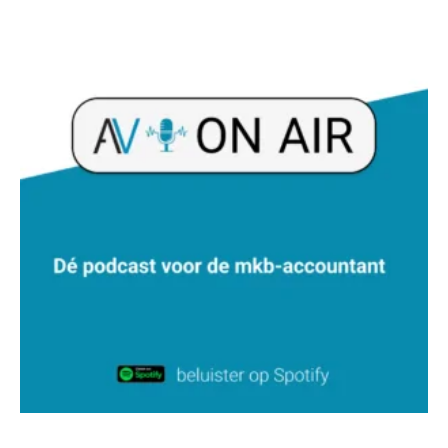
Martijn Bedaux
Hans Tabak
Koert van Loon
Almer de Beer