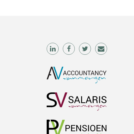
Winfred Merkus
Bram Lemmens
Tim van Wordragen