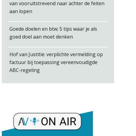
Jan Mooren
van vooruitstrevend naar achter de feiten
aan lopen
Goede doelen en btw; 5 tips waar je als
goed doel aan moet denken
Koert van Loon
Hof van Justitie: verplichte vermelding op
factuur bij toepassing vereenvoudigde
ABC-regeling
Audrey Brunings
Rakesh Ghirah