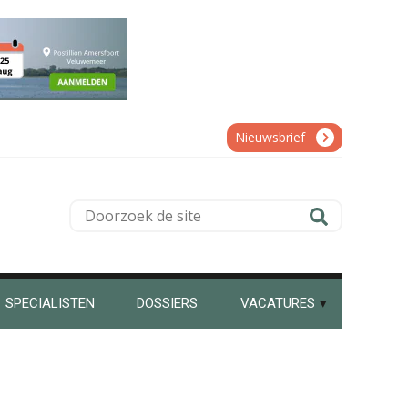
Rob van Oosterhout
Erik van Toledo
Nieuwsbrief
Doorzoek
de
Pieter Kok
site
SPECIALISTEN
DOSSIERS
VACATURES
Almer de Beer