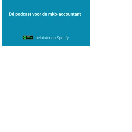
Alex Schrijver
Jurriën van der Heijden
Teunis van den Berg