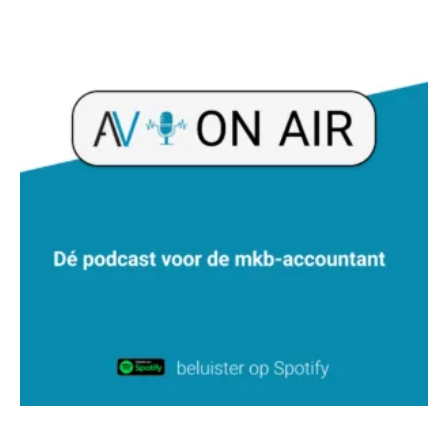
Kees Beishuizen
Hans Geuns
Debby Kettler
Jan Mooren