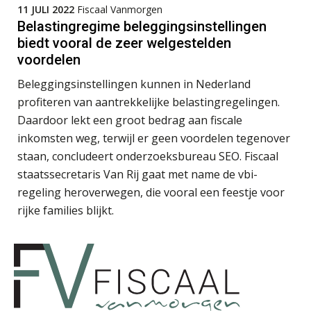
Edwin de Witte
11 JULI 2022
Fiscaal Vanmorgen
Belastingregime beleggingsinstellingen
biedt vooral de zeer welgestelden
voordelen
Beleggingsinstellingen kunnen in Nederland
Teunis van den Berg
profiteren van aantrekkelijke belastingregelingen.
Daardoor lekt een groot bedrag aan fiscale
inkomsten weg, terwijl er geen voordelen tegenover
staan, concludeert onderzoeksbureau SEO. Fiscaal
staatssecretaris Van Rij gaat met name de vbi-
regeling heroverwegen, die vooral een feestje voor
Ludo Mennes
rijke families blijkt.
Martijn Paping