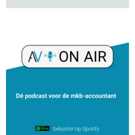
Hanneke Kroonenberg
Jan Wietsma
Rakesh Ghirah