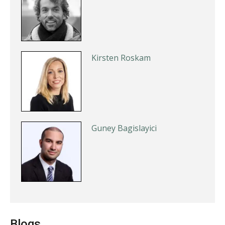
Kirsten Roskam
Guney Bagislayici
Kees Beishuizen
Blogs