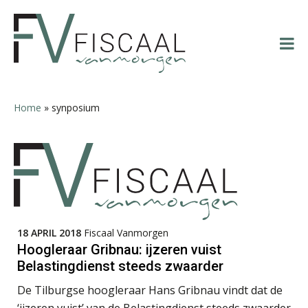
Spring
Door
Spring
Spring
Casper Mons
naar
naar
naar
naar
de
de
de
de
hoofdnavigatie
hoofd
eerste
voettekst
inhoud
sidebar
Home
»
synposium
Herman van Kesteren
Chanien Engelbertink
18 APRIL 2018
Fiscaal Vanmorgen
Hoogleraar Gribnau: ijzeren vuist
Belastingdienst steeds zwaarder
De Tilburgse hoogleraar Hans Gribnau vindt dat de
‘ijzeren vuist’ van de Belastingdienst steeds zwaarder