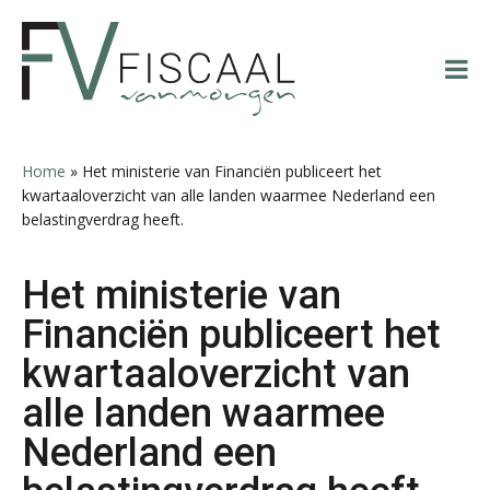
Spring
Door
Spring
Spring
Casper Mons
naar
naar
naar
naar
de
de
de
de
hoofdnavigatie
hoofd
eerste
voettekst
inhoud
sidebar
Home
»
Het ministerie van Financiën publiceert het
kwartaaloverzicht van alle landen waarmee Nederland een
Herman van Kesteren
belastingverdrag heeft.
Het ministerie van
Financiën publiceert het
kwartaaloverzicht van
Patrick Wille
alle landen waarmee
Nederland een