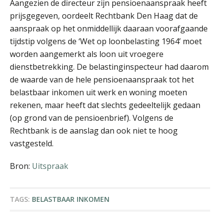
Aangezien de directeur zijn pensioenaanspraak heeft
prijsgegeven, oordeelt Rechtbank Den Haag dat de
aanspraak op het onmiddellijk daaraan voorafgaande
tijdstip volgens de ‘Wet op loonbelasting 1964’ moet
worden aangemerkt als loon uit vroegere
Michiel Pouwels
dienstbetrekking. De belastinginspecteur had daarom
de waarde van de hele pensioenaanspraak tot het
belastbaar inkomen uit werk en woning moeten
rekenen, maar heeft dat slechts gedeeltelijk gedaan
(op grond van de pensioenbrief). Volgens de
Rechtbank is de aanslag dan ook niet te hoog
Kirsten Roskam
vastgesteld.
Bron:
Uitspraak
TAGS:
BELASTBAAR INKOMEN
Barry Willemsen