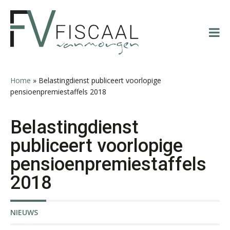
Spring
Door
Spring
Spring
naar
naar
naar
naar
de
de
de
de
hoofdnavigatie
hoofd
eerste
voettekst
Rakesh Ghirah
inhoud
sidebar
Home
»
Belastingdienst publiceert voorlopige
pensioenpremiestaffels 2018
Belastingdienst
Chanien Engelbertink
publiceert voorlopige
pensioenpremiestaffels
2018
NIEUWS
Martijn Bedaux