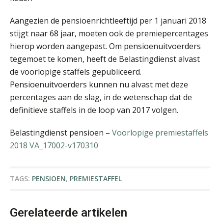
Jan van Wijngaarden
Aangezien de pensioenrichtleeftijd per 1 januari 2018
stijgt naar 68 jaar, moeten ook de premiepercentages
hierop worden aangepast. Om pensioenuitvoerders
tegemoet te komen, heeft de Belastingdienst alvast
de voorlopige staffels gepubliceerd.
Ludo Mennes
Pensioenuitvoerders kunnen nu alvast met deze
percentages aan de slag, in de wetenschap dat de
definitieve staffels in de loop van 2017 volgen.
Belastingdienst pensioen –
Voorlopige premiestaffels
2018 VA_17002-v170310
Herman van Kesteren
TAGS:
PENSIOEN
,
PREMIESTAFFEL
Gerelateerde artikelen