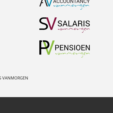
Guney Bagislayici
Daan van Antwerpen
S VANMORGEN
Herman van Kesteren