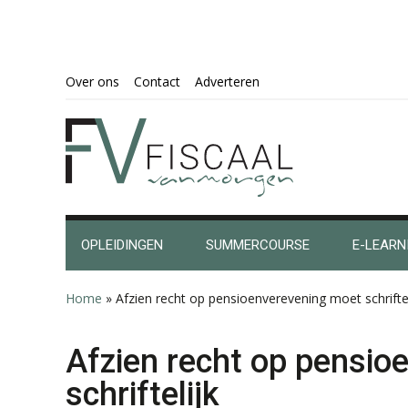
Spring
Door
Spring
Spring
Over ons
Contact
Adverteren
naar
naar
naar
naar
de
de
de
de
hoofdnavigatie
hoofd
eerste
voettekst
inhoud
sidebar
OPLEIDINGEN
SUMMERCOURSE
E-LEARN
Home
»
Afzien recht op pensioenverevening moet schriftel
Afzien recht op pensio
schriftelijk