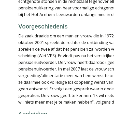
echtgenote stonden in de rechtszaal tegenover el
pensioenuitkering van haar voormalige echtgenot
bij het Hof Arnhem-Leeuwarden onlangs mee in de
Voorgeschiedenis
De zaak draaide om een man en vrouw die in 197
oktober 2001 spreekt de rechter de ontbinding van
spreken de twee af dat het pensioen zal worden 
scheiding (Wet VPS). Er vindt pas na het verstrijk
pensioenuitvoerder. De vrouw heeft daardoor geen
pensioenuitvoerder. In mei 2007 laat de vrouw schr
vergoeding/alimentatie meer van hem wenst te on
ze daarmee ook volledige loskoppeling wenst van al
geen antwoord. Er volgt een gesprek waarin ond
gesproken. De vrouw geeft te kennen: “Ik wil niet
wil niets meer met je te maken hebben”, volgens 
Aanleiding