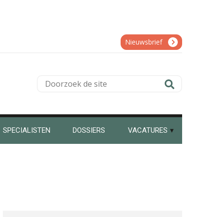
Hans Geuns
Nieuwsbrief
Doorzoek
de
Bram Lemmens
site
SPECIALISTEN
DOSSIERS
VACATURES
Erik van Toledo