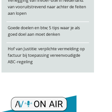
Verlegging van invoer-btw in Nederland:
van vooruitstrevend naar achter de feiten
Winfred Merkus
aan lopen
Goede doelen en btw; 5 tips waar je als
goed doel aan moet denken
Hof van Justitie: verplichte vermelding op
Joep Swinkels
factuur bij toepassing vereenvoudigde
ABC-regeling
Willem Veldhuizen