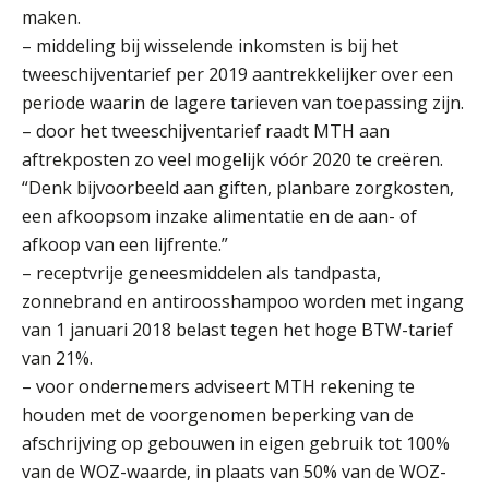
maken.
– middeling bij wisselende inkomsten is bij het
tweeschijventarief per 2019 aantrekkelijker over een
periode waarin de lagere tarieven van toepassing zijn.
Marja van den Oetelaar
– door het tweeschijventarief raadt MTH aan
aftrekposten zo veel mogelijk vóór 2020 te creëren.
“Denk bijvoorbeeld aan giften, planbare zorgkosten,
een afkoopsom inzake alimentatie en de aan- of
afkoop van een lijfrente.”
– receptvrije geneesmiddelen als tandpasta,
Jan Mooren
zonnebrand en antiroosshampoo worden met ingang
van 1 januari 2018 belast tegen het hoge BTW-tarief
van 21%.
– voor ondernemers adviseert MTH rekening te
houden met de voorgenomen beperking van de
afschrijving op gebouwen in eigen gebruik tot 100%
Jan van Wijngaarden
van de WOZ-waarde, in plaats van 50% van de WOZ-