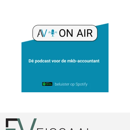
Guney Bagislayici
Bram Lemmens
Matthijs van Keulen