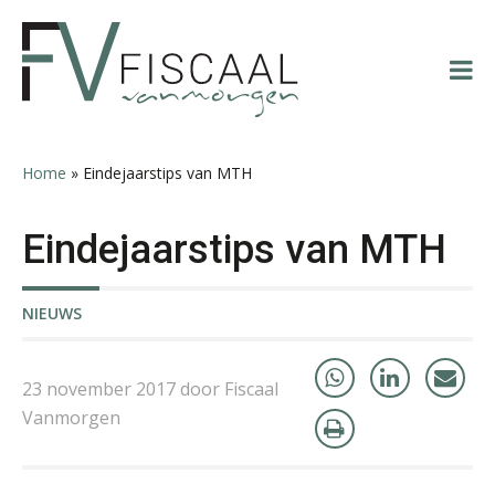
Spring
Door
Spring
Spring
Audrey Brunings
naar
naar
naar
naar
de
de
de
de
hoofdnavigatie
hoofd
eerste
voettekst
inhoud
sidebar
Home
»
Eindejaarstips van MTH
Edwin de Witte
Eindejaarstips van MTH
NIEUWS
23 november 2017 door Fiscaal
Martine Cranendonk
Vanmorgen