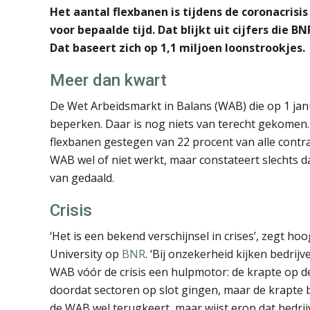
Het aantal flexbanen is tijdens de coronacris
voor bepaalde tijd. Dat blijkt uit cijfers die B
Dat baseert zich op 1,1 miljoen loonstrookjes.
Meer dan kwart
De Wet Arbeidsmarkt in Balans (WAB) die op 1 jan
beperken. Daar is nog niets van terecht gekomen. 
flexbanen gestegen van 22 procent van alle contrac
WAB wel of niet werkt, maar constateert slechts dat
van gedaald.
Crisis
‘Het is een bekend verschijnsel in crises’, zegt 
University op
BNR
. ‘Bij onzekerheid kijken bedrij
WAB vóór de crisis een hulpmotor: de krapte op de
doordat sectoren op slot gingen, maar de krapte b
de WAB wel terugkeert, maar wijst erop dat bedrijv