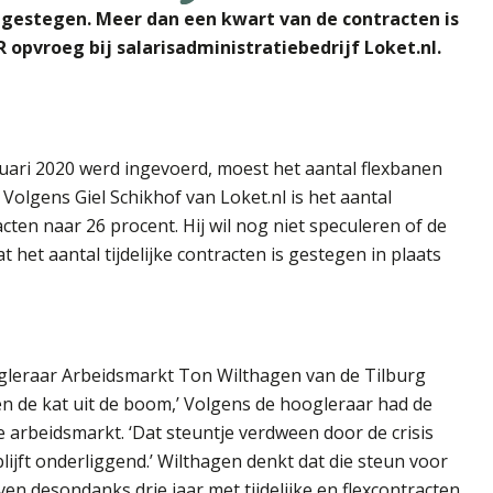
is gestegen. Meer dan een kwart van de contracten is
NR opvroeg bij salarisadministratiebedrijf Loket.nl.
uari 2020 werd ingevoerd, moest het aantal flexbanen
Volgens Giel Schikhof van Loket.nl is het aantal
ten naar 26 procent. Hij wil nog niet speculeren of de
 het aantal tijdelijke contracten is gestegen in plaats
hoogleraar Arbeidsmarkt Ton Wilthagen van de Tilburg
ven de kat uit de boom,’ Volgens de hoogleraar had de
 arbeidsmarkt. ‘Dat steuntje verdween door de crisis
lijft onderliggend.’ Wilthagen denkt dat die steun voor
en desondanks drie jaar met tijdelijke en flexcontracten