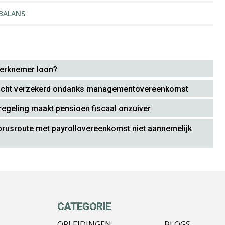
BALANS
erknemer loon?
rplicht verzekerd ondanks managementovereenkomst
regeling maakt pensioen fiscaal onzuiver
prusroute met payrollovereenkomst niet aannemelijk
CATEGORIE
OPLEIDINGEN
BLOGS