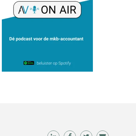
Rob van Oosterhout
Daan van Antwerpen
Willem Veldhuizen