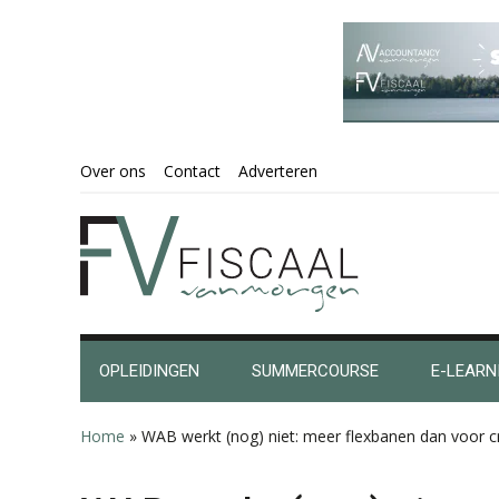
Spring
Door
Spring
Spring
Over ons
Contact
Adverteren
naar
naar
naar
naar
de
de
de
de
hoofdnavigatie
hoofd
eerste
voettekst
inhoud
sidebar
OPLEIDINGEN
SUMMERCOURSE
E-LEARN
Home
»
WAB werkt (nog) niet: meer flexbanen dan voor cr