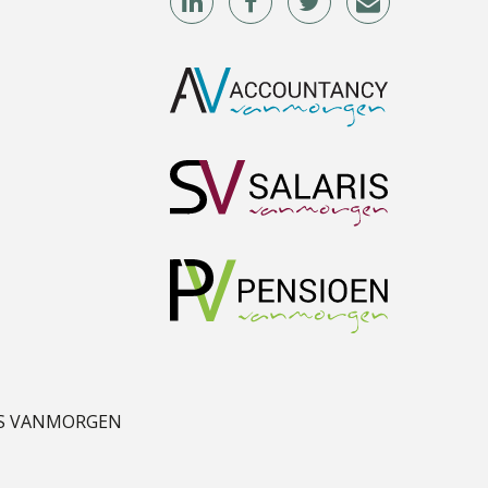
Peter Kerkhof
Arnaud Booij
Winfred Merkus
S VANMORGEN