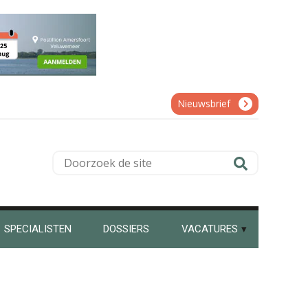
Guney Bagislayici
Nieuwsbrief
Doorzoek
de
Chanien Engelbertink
site
SPECIALISTEN
DOSSIERS
VACATURES
Roger van de Berg