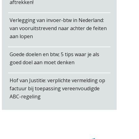
aftrekken!
Jan Mooren
Verlegging van invoer-btw in Nederland:
van vooruitstrevend naar achter de feiten
aan lopen
Kirsten Roskam
Goede doelen en btw; 5 tips waar je als
goed doel aan moet denken
Hof van Justitie: verplichte vermelding op
factuur bij toepassing vereenvoudigde
ABC-regeling
Ron Mulder