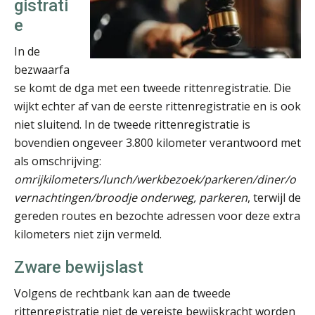
gistrati
e
In de
bezwaarfa
Pieter Kok
se komt de dga met een tweede rittenregistratie. Die
wijkt echter af van de eerste rittenregistratie en is ook
niet sluitend. In de tweede rittenregistratie is
bovendien ongeveer 3.800 kilometer verantwoord met
als omschrijving:
omrijkilometers/lunch/werkbezoek/parkeren/diner/o
Erik van Toledo
vernachtingen/broodje onderweg, parkeren
, terwijl de
gereden routes en bezochte adressen voor deze extra
kilometers niet zijn vermeld.
Zware bewijslast
Volgens de rechtbank kan aan de tweede
Ognjen Soldat
rittenregistratie niet de vereiste bewijskracht worden