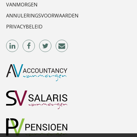
VANMORGEN
ANNULERINGSVOORWAARDEN
PRIVACYBELEID
Imke Bos
Hans Geuns
Derwish Rosalia