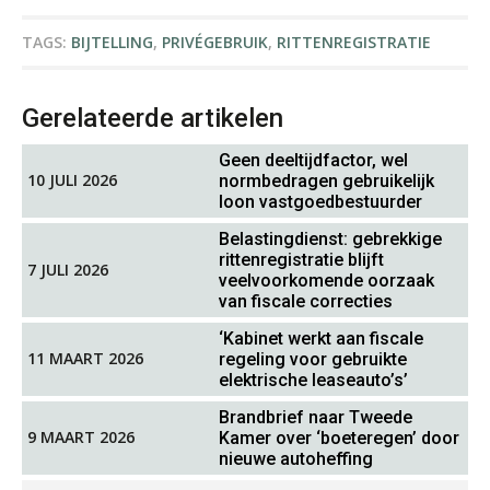
Kirsten Roskam
TAGS:
BIJTELLING
,
PRIVÉGEBRUIK
,
RITTENREGISTRATIE
Gerelateerde artikelen
Geen deeltijdfactor, wel
10 JULI 2026
normbedragen gebruikelijk
loon vastgoedbestuurder
Martijn Bedaux
Belastingdienst: gebrekkige
rittenregistratie blijft
7 JULI 2026
veelvoorkomende oorzaak
van fiscale correcties
‘Kabinet werkt aan fiscale
11 MAART 2026
regeling voor gebruikte
elektrische leaseauto’s’
Joep Swinkels
Brandbrief naar Tweede
9 MAART 2026
Kamer over ‘boeteregen’ door
nieuwe autoheffing