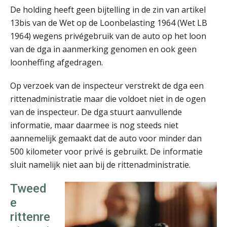
De holding heeft geen bijtelling in de zin van artikel
13bis van de Wet op de Loonbelasting 1964 (Wet LB
René van der Paardt
1964) wegens privégebruik van de auto op het loon
van de dga in aanmerking genomen en ook geen
loonheffing afgedragen.
Op verzoek van de inspecteur verstrekt de dga een
rittenadministratie maar die voldoet niet in de ogen
van de inspecteur. De dga stuurt aanvullende
Almer de Beer
informatie, maar daarmee is nog steeds niet
aannemelijk gemaakt dat de auto voor minder dan
500 kilometer voor privé is gebruikt. De informatie
sluit namelijk niet aan bij de rittenadministratie.
Tweed
Teunis van den Berg
e
rittenre