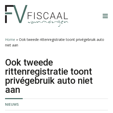
Spring
Door
Spring
Spring
naar
naar
naar
naar
de
de
de
de
hoofdnavigatie
hoofd
eerste
voettekst
inhoud
sidebar
Michiel Pouwels
Home
»
Ook tweede rittenregistratie toont privégebruik auto
niet aan
Ook tweede
rittenregistratie toont
Debby Kettler
privégebruik auto niet
aan
NIEUWS